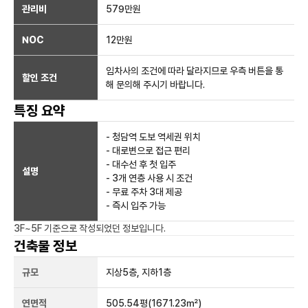
관리비
579만원
NOC
12만
원
임차사의 조건에 따라 달라지므로 우측 버튼을 통
할인 조건
해 문의해 주시기 바랍니다.
특징 요약
- 청담역 도보 역세권 위치
- 대로변으로 접근 편리
- 대수선 후 첫 입주
설명
- 3개 연층 사용 시 조건
- 무료 주차 3대 제공
- 즉시 입주 가능
3F~5F
기준으로 작성되었던 정보입니다.
건축물 정보
규모
지상
5
층, 지하
1
층
연면적
505.54평
(1671.23㎡)