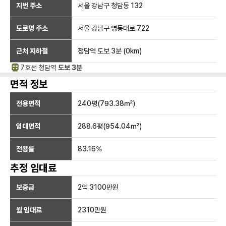
지번 주소
서울 강남구 청담동 132
도로명 주소
서울 강남구 영동대로 722
근처 지하철
청담역
도보 3분
(
0
km)
7호선
청담
역
도보 3분
면적 정보
전용면적
240
평(
793.38
㎡)
임대면적
288.6
평(
954.04
㎡)
전용률
83.16
%
추정 임대료
보증금
2억 3100만
원
월 임대료
2310만
원