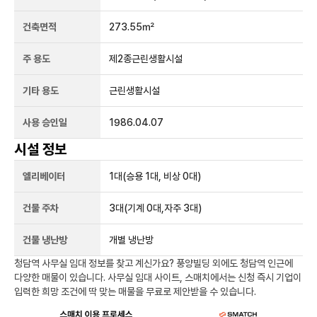
건축면적
273.55㎡
주 용도
제2종근린생활시설
기타 용도
근린생활시설
사용 승인일
1986.04.07
시설 정보
엘리베이터
1
대
(승용 1대, 비상 0대)
건물 주차
3
대
(기계 0대,자주 3대)
건물 냉난방
개별 냉난방
청담역
사무실 임대 정보를 찾고 계신가요?
풍양빌딩
외에도
청담역
인근에
다양한 매물이 있습니다. 사무실 임대 사이트, 스매치에서는 신청 즉시 기업이
입력한 희망 조건에 딱 맞는 매물을 무료로 제안받을 수 있습니다.