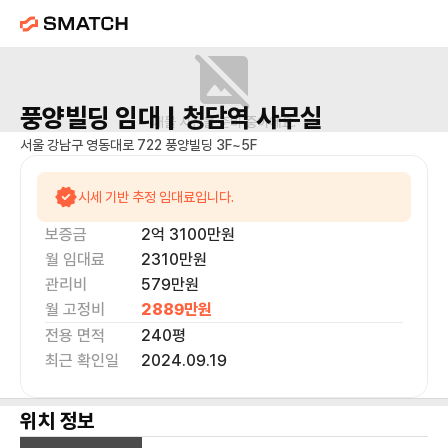
풍양빌딩
임대 |
청담역
사무실
매물 사진을 준비 중이에요.
서울 강남구 영동대로 722 풍양빌딩 3F~5F
시세 기반 추정 임대료입니다.
보증금
2억 3100만
원
월 임대료
2310만
원
관리비
579만원
월 고정비
2889만
원
전용 면적
240
평
최근 확인일
2024.09.19
위치 정보