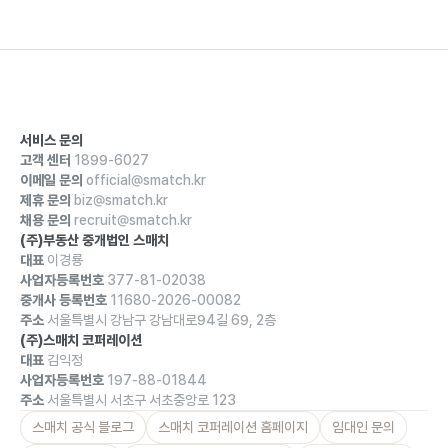
서비스 문의
고객 센터
1899-6027
이메일 문의
official@smatch.kr
제휴 문의
biz@smatch.kr
채용 문의
recruit@smatch.kr
(주)부동산 중개법인 스매치
대표
이경룡
사업자등록번호
377-81-02038
중개사 등록번호
11680-2026-00082
주소
서울특별시 강남구 강남대로94길 69, 2층
(주)스매치 코퍼레이션
대표
김익정
사업자등록번호
197-88-01844
주소
서울특별시 서초구 서초중앙로 123
스매치 공식 블로그
스매치 코퍼레이션 홈페이지
임대인 문의