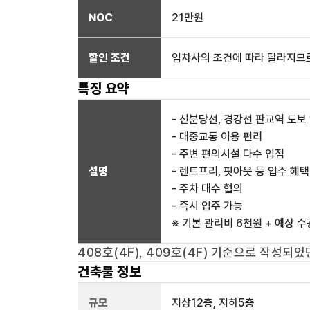
NOC
21만
원
할인 조건
임차사의 조건에 따라 달라지므로
특징 요약
- 신분당선, 경강선 판교역 도보 
- 대중교통 이용 편리
- 주변 편의시설 다수 입점
설명
- 렌트프리, 핏아웃 등 입주 혜택
- 주차 대수 협의
- 즉시 입주 가능
※ 기본 관리비 6천원 + 예상 
408호(4F), 409호(4F)
기준으로 작성되었던
건축물 정보
규모
지상
12
층, 지하
5
층