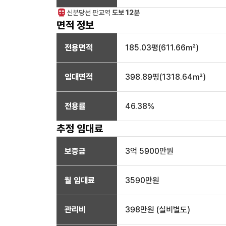
신분당선
판교
역
도보 12분
면적 정보
전용면적
185.03
평(
611.66
㎡)
임대면적
398.89
평(
1318.64
㎡)
전용률
46.38
%
추정 임대료
보증금
3억 5900만
원
월 임대료
3590만
원
관리비
398만원 (실비별도)