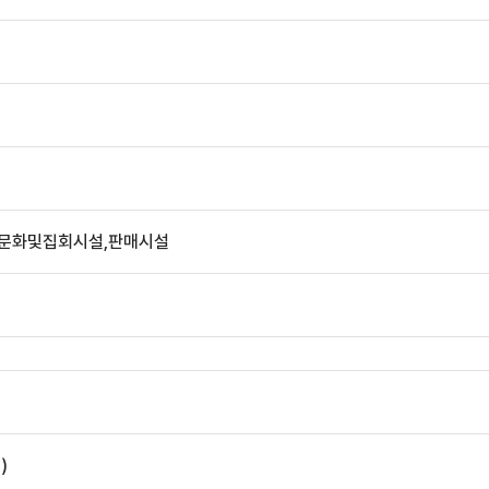
,문화및집회시설,판매시설
)