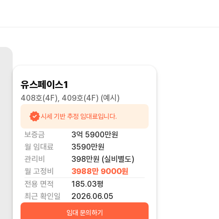
유스페이스1
408호(4F), 409호(4F)
(예시)
시세 기반 추정 임대료입니다.
보증금
3억 5900만
원
월 임대료
3590만
원
관리비
398만원 (실비별도)
월 고정비
3988만 9000
원
전용 면적
185.03
평
최근 확인일
2026.06.05
임대 문의하기