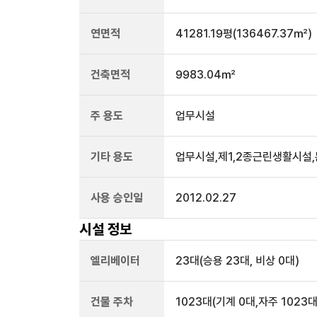
연면적
41281.19평
(136467.37㎡)
건축면적
9983.04㎡
주 용도
업무시설
기타 용도
업무시설,제1,2종근린생활시설
사용 승인일
2012.02.27
시설 정보
엘리베이터
23
대
(승용 23대, 비상 0대)
건물 주차
1023
대
(기계 0대,자주 1023대