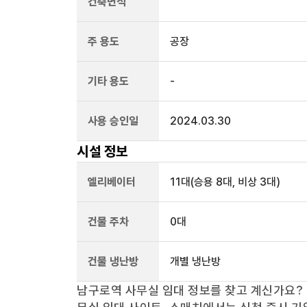
건축면적
주 용도
공장
기타 용도
-
사용 승인일
2024.03.30
시설 정보
엘리베이터
11
대
(승용 8대, 비상 3대)
건물 주차
0
대
건물 냉난방
개별 냉난방
남구로역
사무실 임대 정보를 찾고 계신가요?