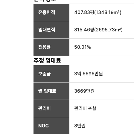
전용면적
407.83
평(
1348.19
㎡)
임대면적
815.46
평(
2695.73
㎡)
전용률
50.01
%
추정 임대료
보증금
3억 6696만
원
월 임대료
3669만
원
관리비
관리비 포함
NOC
8만
원