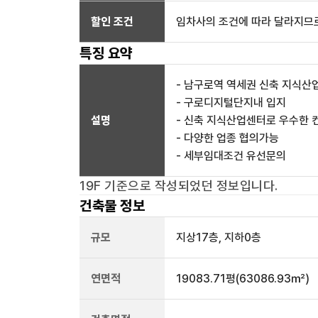
할인 조건
임차사의 조건에 따라 달라지므로
특징 요약
- 남구로역 역세권 신축 지식산
- 구로디지털단지내 입지
설명
- 신축 지식산업센터로 우수한 
- 다양한 업종 협의가능
- 세부임대조건 유선문의
19F
기준으로 작성되었던 정보입니다.
건축물 정보
규모
지상
17
층, 지하
0
층
연면적
19083.71평
(63086.93㎡)