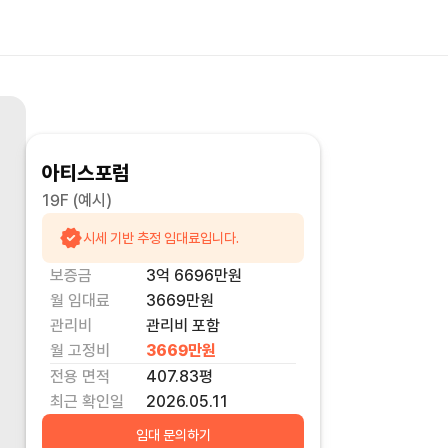
아티스포럼
19F
(예시)
시세 기반 추정 임대료입니다.
보증금
3억 6696만
원
월 임대료
3669만
원
관리비
관리비 포함
월 고정비
3669만
원
전용 면적
407.83
평
최근 확인일
2026.05.11
임대 문의하기