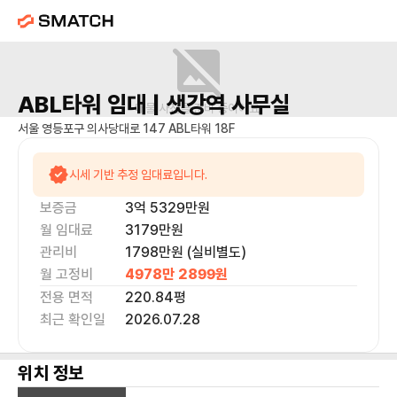
ABL타워
임대 |
샛강역
사무실
매물 사진을 준비 중이에요.
서울 영등포구 의사당대로 147 ABL타워 18F
시세 기반 추정 임대료입니다.
보증금
3억 5329만
원
월 임대료
3179만
원
관리비
1798만원 (실비별도)
월 고정비
4978만 2899
원
전용 면적
220.84
평
최근 확인일
2026.07.28
위치 정보