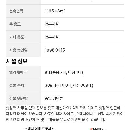
건축면적
1165.98㎡
주 용도
업무시설
기타 용도
업무시설
사용 승인일
1998.01.15
시설 정보
엘리베이터
8
대
(승용 7대, 비상 1대)
건물 주차
309
대
(기계 0대,자주 309대)
건물 냉난방
중앙 냉난방
샛강역
사무실 임대 정보를 찾고 계신가요?
ABL타워
외에도
샛강역
인근에
다양한 매물이 있습니다. 사무실 임대 사이트, 스매치에서는 신청 즉시 기업이
입력한 희망 조건에 딱 맞는 매물을 무료로 제안받을 수 있습니다.