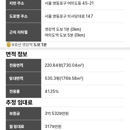
지번 주소
서울 영등포구 여의도동 45-21
도로명 주소
서울 영등포구 의사당대로 147
샛강역
도보 1분
(
0
km)
근처 지하철
여의도역
도보 5분
(
0
km)
9호선
샛강
역
도보 1분
면적 정보
전용면적
220.84
평(
730.04
㎡)
임대면적
535.3
평(
1769.58
㎡)
전용률
41.25
%
추정 임대료
보증금
3억 5329만
원
월 임대료
3179만
원