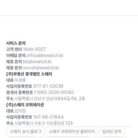
서비스 문의
고객 센터
1899-6027
이메일 문의
official@smatch.kr
제휴 문의
biz@smatch.kr
채용 문의
recruit@smatch.kr
(주)부동산 중개법인 스매치
대표
이경룡
사업자등록번호
377-81-02038
중개사 등록번호
11680-2026-00082
주소
서울특별시 강남구 강남대로94길 69, 2층
(주)스매치 코퍼레이션
대표
김익정
사업자등록번호
197-88-01844
주소
서울특별시 서초구 서초중앙로 123
스매치 공식 블로그
스매치 코퍼레이션 홈페이지
임대인 문의