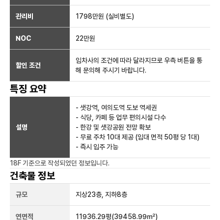
관리비
1798만원 (실비별도)
NOC
22만
원
임차사의 조건에 따라 달라지므로 우측 버튼을 통
할인 조건
해 문의해 주시기 바랍니다.
특징 요약
- 샛강역, 여의도역 도보 역세권
- 식당, 카페 등 업무 편의시설 다수
설명
- 한강 및 샛강공원 전망 확보
- 무료 주차 10대 제공 (임대 면적 50평 당 1대)
- 즉시 입주 가능
18F
기준으로 작성되었던 정보입니다.
건축물 정보
규모
지상
23
층, 지하
8
층
연면적
11936.29평
(39458.99㎡)