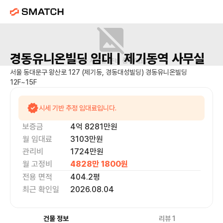
경동유니온빌딩
임대 |
제기동역
사무실
매물 사진을 준비 중이에요.
서울 동대문구 왕산로 127 (제기동, 경동대성빌딩) 경동유니온빌딩
12F~15F
시세 기반 추정 임대료입니다.
보증금
4억 8281만
원
월 임대료
3103만
원
관리비
1724만원
월 고정비
4828만 1800
원
전용 면적
404.2
평
최근 확인일
2026.08.04
건물 정보
리뷰
1