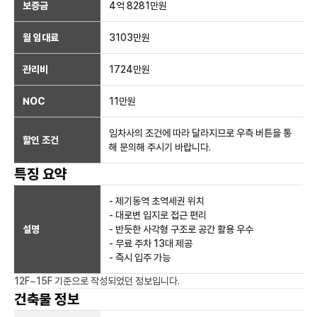
보증금
4억 8281만
원
월 임대료
3103만
원
관리비
1724만원
NOC
11만
원
임차사의 조건에 따라 달라지므로 우측 버튼을 통
할인 조건
해 문의해 주시기 바랍니다.
특징 요약
- 제기동역 초역세권 위치
- 대로변 입지로 접근 편리
설명
- 반듯한 사각형 구조로 공간 활용 우수
- 무료 주차 13대 제공
- 즉시 입주 가능
12F~15F
기준으로 작성되었던 정보입니다.
건축물 정보