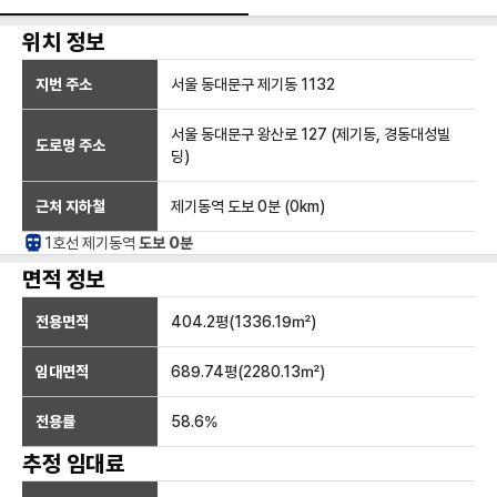
위치 정보
지번 주소
서울 동대문구 제기동 1132
서울 동대문구 왕산로 127 (제기동, 경동대성빌
도로명 주소
딩)
근처 지하철
제기동역
도보 0분
(
0
km)
1호선
제기동
역
도보 0분
면적 정보
전용면적
404.2
평(
1336.19
㎡)
임대면적
689.74
평(
2280.13
㎡)
전용률
58.6
%
추정 임대료