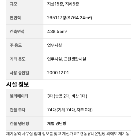
규모
지상
15
층, 지하
5
층
연면적
2651.17평
(8764.24㎡)
건축면적
438.55㎡
주 용도
업무시설
기타 용도
업무시설, 근린생활시설
사용 승인일
2000.12.01
시설 정보
엘리베이터
3
대
(승용 2대, 비상 1대)
건물 주차
74
대
(기계 74대,자주 0대)
건물 냉난방
개별 냉난방
제기동역
사무실 임대 정보를 찾고 계신가요?
경동유니온빌딩
외에도
제기동