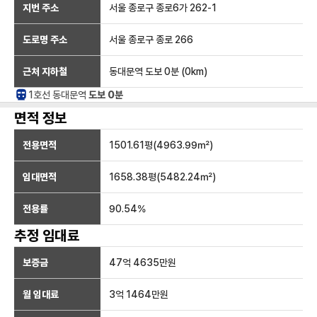
지번 주소
서울 종로구 종로6가 262-1
도로명 주소
서울 종로구 종로 266
근처 지하철
동대문역
도보 0분
(
0
km)
1호선
동대문
역
도보 0분
면적 정보
전용면적
1501.61
평(
4963.99
㎡)
임대면적
1658.38
평(
5482.24
㎡)
전용률
90.54
%
추정 임대료
보증금
47억 4635만
원
월 임대료
3억 1464만
원