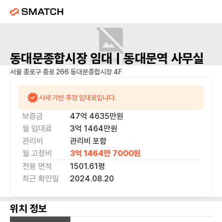
동대문종합시장
임대 |
동대문역
사무실
매물 사진을 준비 중이에요.
서울 종로구 종로 266 동대문종합시장 4F
시세 기반 추정 임대료입니다.
보증금
47억 4635만
원
월 임대료
3억 1464만
원
관리비
관리비 포함
월 고정비
3억 1464만 7000
원
전용 면적
1501.61
평
최근 확인일
2024.08.20
위치 정보