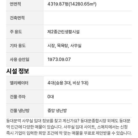
연면적
4319.87평
(14280.65㎡)
건축면적
주 용도
제2종근린생활시설
기타 용도
시장, 목욕탕, 사무실
사용 승인일
1973.09.07
시설 정보
엘리베이터
4
대
(승용 3대, 비상 1대)
건물 주차
0
대
건물 냉난방
중앙 냉난방
동대문역
사무실 임대 정보를 찾고 계신가요?
동대문종합시장
외에도
동대문
역
인근에 다양한 매물이 있습니다. 사무실 임대 사이트, 스매치에서는 신청
즉시 기업이 입력한 희망 조건에 딱 맞는 매물을 무료로 제안받을 수 있습니다.