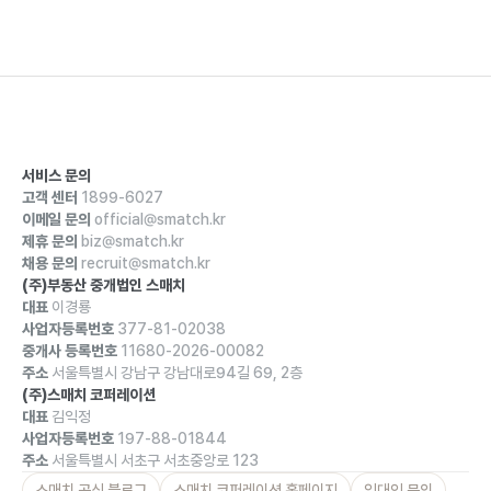
서비스 문의
고객 센터
1899-6027
이메일 문의
official@smatch.kr
제휴 문의
biz@smatch.kr
채용 문의
recruit@smatch.kr
(주)부동산 중개법인 스매치
대표
이경룡
사업자등록번호
377-81-02038
중개사 등록번호
11680-2026-00082
주소
서울특별시 강남구 강남대로94길 69, 2층
(주)스매치 코퍼레이션
대표
김익정
사업자등록번호
197-88-01844
주소
서울특별시 서초구 서초중앙로 123
스매치 공식 블로그
스매치 코퍼레이션 홈페이지
임대인 문의