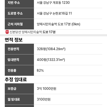
지번 주소
서울 강남구 개포동 1230
도로명 주소
서울 강남구 논현로16길 11
근처 지하철
양재시민의숲역
도보 17분
(
0
km)
신분당선
양재시민의숲
역
도보 17분
면적 정보
전용면적
328
평(
1084.29
㎡)
임대면적
400
평(
1322.31
㎡)
전용률
82
%
추정 임대료
보증금
3억 1000만
원
월 임대료
3100만
원