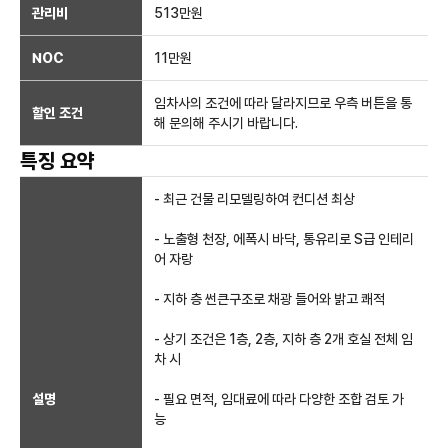
관리비
513만원
NOC
11만
원
임차사의 조건에 따라 달라지므로 우측 버튼을 통
할인 조건
해 문의해 주시기 바랍니다.
특징 요약
- 최근 건물 리모델링하여 컨디션 최상
- 노출형 천장, 에폭시 바닥, 통유리로 S급 인테리
어 자랑
- 지하 층 썬큰구조로 채광 들어와 밝고 쾌적
- 상기 조건은 1층, 2층, 지하 층 2개 호실 전체 임
차 시
설명
- 필요 면적, 임대료에 따라 다양한 조합 검토 가
능