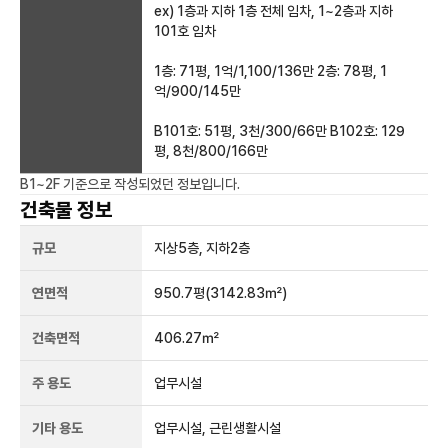
ex) 1층과 지하 1층 전체 임차, 1~2층과 지하
101호 임차
1층: 71평, 1억/1,100/136만 2층: 78평, 1
억/900/145만
B101호: 51평, 3천/300/66만 B102호: 129
평, 8천/800/166만
B1~2F
기준으로 작성되었던 정보입니다.
건축물 정보
규모
지상
5
층, 지하
2
층
연면적
950.7평
(3142.83㎡)
건축면적
406.27㎡
주 용도
업무시설
기타 용도
업무시설, 근린생활시설