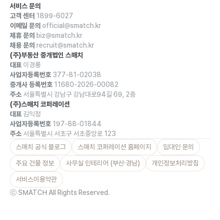
서비스 문의
고객 센터
1899-6027
이메일 문의
official@smatch.kr
제휴 문의
biz@smatch.kr
채용 문의
recruit@smatch.kr
(주)부동산 중개법인 스매치
대표
이경룡
사업자등록번호
377-81-02038
중개사 등록번호
11680-2026-00082
주소
서울특별시 강남구 강남대로94길 69, 2층
(주)스매치 코퍼레이션
대표
김익정
사업자등록번호
197-88-01844
주소
서울특별시 서초구 서초중앙로 123
스매치 공식 블로그
스매치 코퍼레이션 홈페이지
임대인 문의
주요 건물 정보
사무실 인테리어 (부산·경남)
개인정보처리방침
서비스이용약관
ⓒ SMATCH All Rights Reserved.