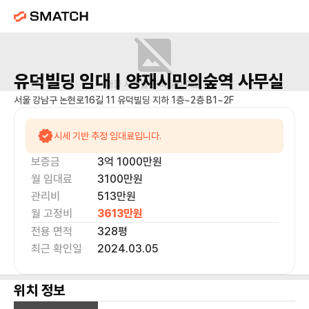
유덕빌딩
임대 |
양재시민의숲역
사무실
매물 사진을 준비 중이에요.
서울 강남구 논현로16길 11 유덕빌딩 지하 1층~2층 B1~2F
시세 기반 추정 임대료입니다.
보증금
3억 1000만
원
월 임대료
3100만
원
관리비
513만원
월 고정비
3613만
원
전용 면적
328
평
최근 확인일
2024.03.05
위치 정보