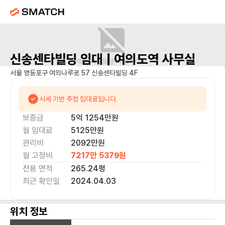
신송센타빌딩
임대 |
여의도역
사무실
매물 사진을 준비 중이에요.
서울 영등포구 여의나루로 57 신송센타빌딩 4F
시세 기반 추정 임대료입니다.
보증금
5억 1254만
원
월 임대료
5125만
원
관리비
2092만원
월 고정비
7217만 5379
원
전용 면적
265.24
평
최근 확인일
2024.04.03
위치 정보