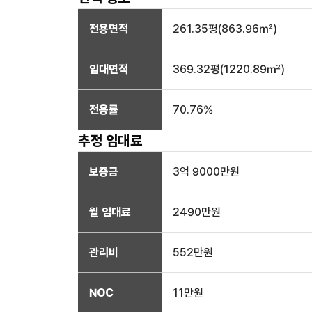
전용면적
261.35
평(
863.96
㎡)
임대면적
369.32
평(
1220.89
㎡)
전용률
70.76
%
추정 임대료
보증금
3억 9000만
원
월 임대료
2490만
원
관리비
552만원
NOC
11만
원