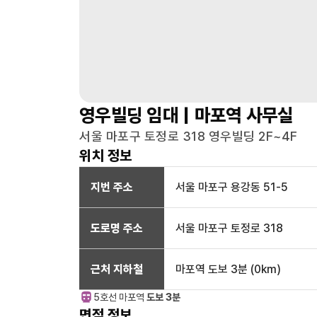
영우빌딩
임대 |
마포역
사무실
서울 마포구 토정로 318 영우빌딩 2F~4F
위치 정보
지번 주소
서울 마포구 용강동 51-5
도로명 주소
서울 마포구 토정로 318
근처 지하철
마포역
도보 3분
(
0
km)
5호선
마포
역
도보 3분
면적 정보