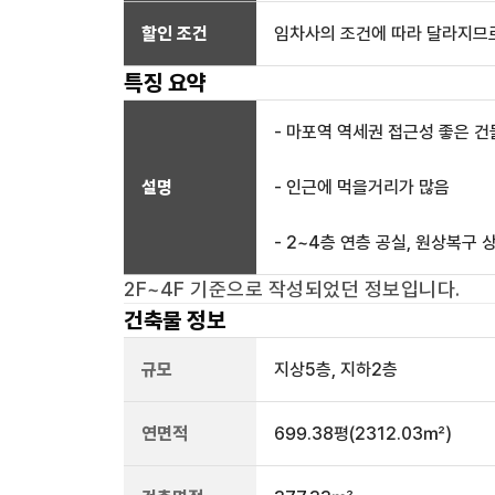
할인 조건
임차사의 조건에 따라 달라지므로
특징 요약
- 마포역 역세권 접근성 좋은 건
설명
- 인근에 먹을거리가 많음
- 2~4층 연층 공실, 원상복구 
2F~4F
기준으로 작성되었던 정보입니다.
건축물 정보
규모
지상
5
층, 지하
2
층
연면적
699.38평
(2312.03㎡)