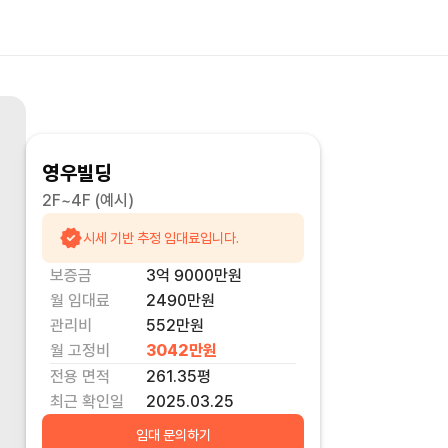
영우빌딩
2F~4F
(예시)
시세 기반 추정 임대료입니다.
보증금
3억 9000만
원
월 임대료
2490만
원
관리비
552만원
월 고정비
3042만
원
전용 면적
261.35
평
최근 확인일
2025.03.25
임대 문의하기