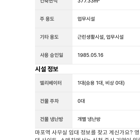
건축면적
377.33㎡
주 용도
업무시설
기타 용도
근린생활시설, 업무시설
사용 승인일
1985.05.16
시설 정보
엘리베이터
1
대
(승용 1대, 비상 0대)
건물 주차
0
대
건물 냉난방
개별 냉난방
마포역
사무실 임대 정보를 찾고 계신가요?
영