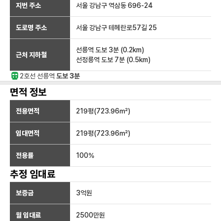
지번 주소
서울 강남구 역삼동 696-24
도로명 주소
서울 강남구 테헤란로57길 25
선릉역
도보 3분
(
0.2
km)
근처 지하철
선정릉역
도보 7분
(
0.5
km)
2호선
선릉
역
도보 3분
면적 정보
전용면적
219
평(
723.96
㎡)
임대면적
219
평(
723.96
㎡)
전용률
100
%
추정 임대료
보증금
3억
원
월 임대료
2500만
원