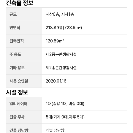
건축물 정보
규모
지상
6
층, 지하
1
층
연면적
218.89평
(723.6㎡)
건축면적
120.89㎡
주 용도
제2종근린생활시설
기타 용도
제2종근린생활시설
사용 승인일
2020.01.16
시설 정보
엘리베이터
1
대
(승용 1대, 비상 0대)
건물 주차
5
대
(기계 0대,자주 5대)
건물 냉난방
개별 냉난방