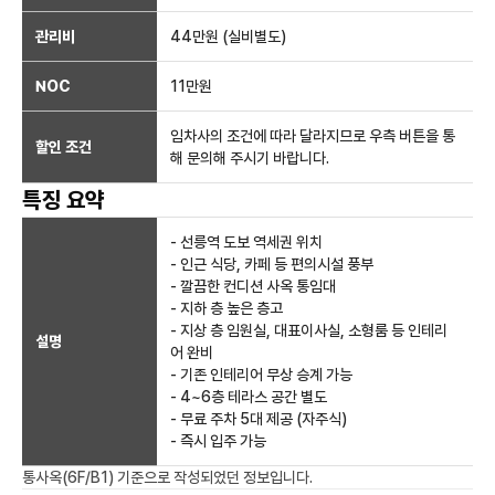
관리비
44만원 (실비별도)
NOC
11만
원
임차사의 조건에 따라 달라지므로 우측 버튼을 통
할인 조건
해 문의해 주시기 바랍니다.
특징 요약
- 선릉역 도보 역세권 위치
- 인근 식당, 카페 등 편의시설 풍부
- 깔끔한 컨디션 사옥 통임대
- 지하 층 높은 층고
- 지상 층 임원실, 대표이사실, 소형룸 등 인테리
설명
어 완비
- 기존 인테리어 무상 승계 가능
- 4~6층 테라스 공간 별도
- 무료 주차 5대 제공 (자주식)
- 즉시 입주 가능
통사옥(6F/B1)
기준으로 작성되었던 정보입니다.