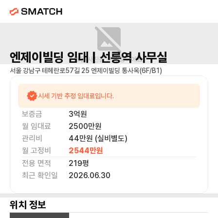
엔제이빌딩
임대 |
선릉역
사무실
매물 사진을 준비 중이에요.
서울 강남구 테헤란로57길 25 엔제이빌딩 통사옥(6F/B1)
시세 기반 추정 임대료입니다.
보증금
3억
원
월 임대료
2500만
원
관리비
44만원 (실비별도)
월 고정비
2544만
원
전용 면적
219
평
최근 확인일
2026.06.30
위치 정보