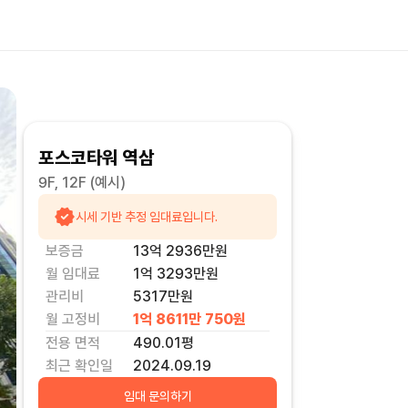
포스코타워 역삼
9F, 12F
(예시)
시세 기반 추정 임대료입니다.
보증금
13억 2936만
원
월 임대료
1억 3293만
원
관리비
5317만원
월 고정비
1억 8611만 750
원
전용 면적
490.01
평
최근 확인일
2024.09.19
임대 문의하기