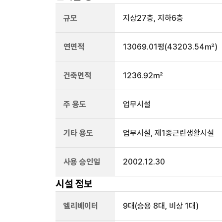
규모
지상
27
층, 지하
6
층
연면적
13069.01평
(43203.54㎡)
건축면적
1236.92㎡
주 용도
업무시설
기타 용도
업무시설, 제1종근린생활시설
사용 승인일
2002.12.30
시설 정보
엘리베이터
9
대
(승용 8대, 비상 1대)