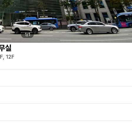
1
/
1
무실
, 12F