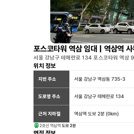
포스코타워 역삼
임대 |
역삼역
사
서울 강남구 테헤란로 134 포스코타워 역삼 9F
위치 정보
지번 주소
서울 강남구 역삼동 735-3
도로명 주소
서울 강남구 테헤란로 134
근처 지하철
역삼역
도보 2분
(
0
km)
2호선
역삼
역
도보 2분
면적 정보