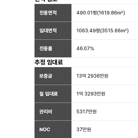
전용면적
490.01
평(
1619.86
㎡)
임대면적
1063.49
평(
3515.66
㎡)
전용률
46.07
%
추정 임대료
보증금
13억 2936만
원
월 임대료
1억 3293만
원
관리비
5317만원
NOC
37만
원