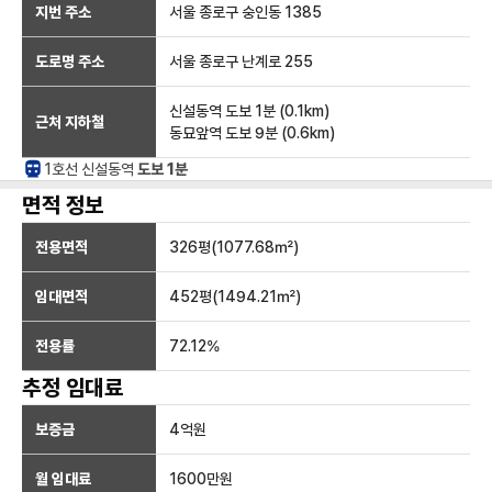
지번 주소
서울 종로구 숭인동 1385
도로명 주소
서울 종로구 난계로 255
신설동역
도보 1분
(
0.1
km)
근처 지하철
동묘앞역
도보 9분
(
0.6
km)
1호선
신설동
역
도보 1분
면적 정보
전용면적
326
평(
1077.68
㎡)
임대면적
452
평(
1494.21
㎡)
전용률
72.12
%
추정 임대료
보증금
4억
원
월 임대료
1600만
원