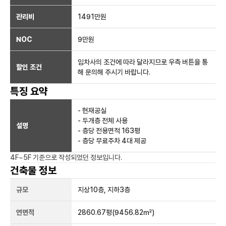
관리비
1491만원
NOC
9만
원
임차사의 조건에 따라 달라지므로 우측 버튼을 통
할인 조건
해 문의해 주시기 바랍니다.
특징 요약
- 현재공실
- 두개층 전체 사용
설명
- 층당 전용면적 163평
- 층당 무료주차 4대 제공
4F~5F
기준으로 작성되었던 정보입니다.
건축물 정보
규모
지상
10
층, 지하
3
층
연면적
2860.67평
(9456.82㎡)