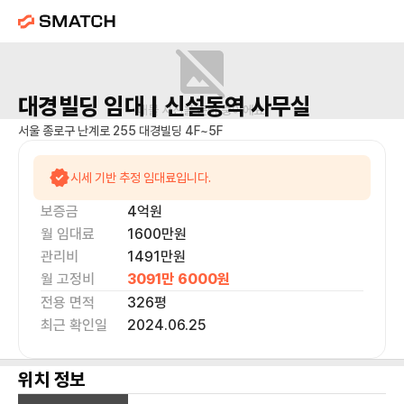
대경빌딩
임대 |
신설동역
사무실
매물 사진을 준비 중이에요.
서울 종로구 난계로 255 대경빌딩 4F~5F
시세 기반 추정 임대료입니다.
보증금
4억
원
월 임대료
1600만
원
관리비
1491만원
월 고정비
3091만 6000
원
전용 면적
326
평
최근 확인일
2024.06.25
위치 정보