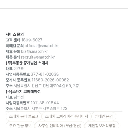
서비스 문의
고객 센터
1899-6027
이메일 문의
official@smatch.kr
제휴 문의
biz@smatch.kr
채용 문의
recruit@smatch.kr
(주)부동산 중개법인 스매치
대표
이경룡
사업자등록번호
377-81-02038
중개사 등록번호
11680-2026-00082
주소
서울특별시 강남구 강남대로94길 69, 2층
(주)스매치 코퍼레이션
대표
김익정
사업자등록번호
197-88-01844
주소
서울특별시 서초구 서초중앙로 123
스매치 공식 블로그
스매치 코퍼레이션 홈페이지
임대인 문의
주요 건물 정보
사무실 인테리어 (부산·경남)
개인정보처리방침