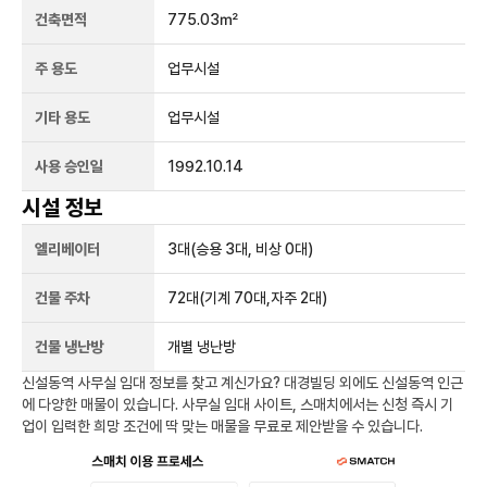
건축면적
775.03㎡
주 용도
업무시설
기타 용도
업무시설
사용 승인일
1992.10.14
시설 정보
엘리베이터
3
대
(승용 3대, 비상 0대)
건물 주차
72
대
(기계 70대,자주 2대)
건물 냉난방
개별 냉난방
신설동역
사무실 임대 정보를 찾고 계신가요?
대경빌딩
외에도
신설동역
인근
에 다양한 매물이 있습니다. 사무실 임대 사이트, 스매치에서는 신청 즉시 기
업이 입력한 희망 조건에 딱 맞는 매물을 무료로 제안받을 수 있습니다.