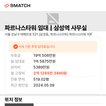
파르나스타워
임대 |
삼성역
사무실
매물 사진을 준비 중이에요.
서울 강남구 테헤란로 521 (삼성동, 파르나스타워) 파르나스타워 10F
시세 기반 추정 임대료입니다.
보증금
19억 506만
원
월 임대료
1억 5875만
원
관리비
5389만원
월 고정비
2억 1265만 3490
원
전용 면적
519.02
평
최근 확인일
2024.05.09
위치 정보