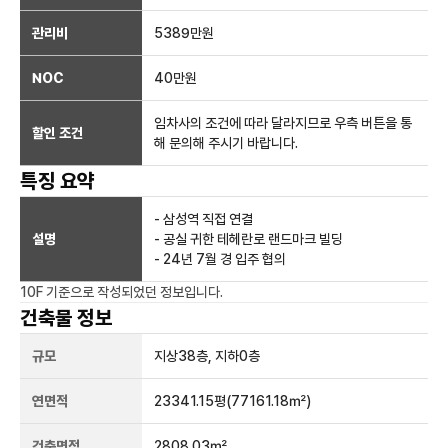
관리비
5389만원
NOC
40만
원
임차사의 조건에 따라 달라지므로 우측 버튼을 통
할인 조건
해 문의해 주시기 바랍니다.
특징 요약
- 삼성역 직접 연결
설명
- 공실 귀한 테헤란로 랜드마크 빌딩
- 24년 7월 경 입주 협의
10F
기준으로 작성되었던 정보입니다.
건축물 정보
규모
지상
38
층, 지하
0
층
연면적
23341.15평
(77161.18㎡)
건축면적
2808.03㎡