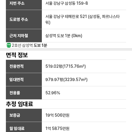
지번 주소
서울 강남구 삼성동 159-8
서울 강남구 테헤란로 521 (삼성동, 파르나스타
도로명 주소
워)
근처 지하철
삼성역
도보 1분
(
0
km)
2호선
삼성
역
도보 1분
면적 정보
전용면적
519.02
평(
1715.76
㎡)
임대면적
979.97
평(
3239.57
㎡)
전용률
52.96
%
추정 임대료
보증금
19억 506만
원
월 임대료
1억 5875만
원