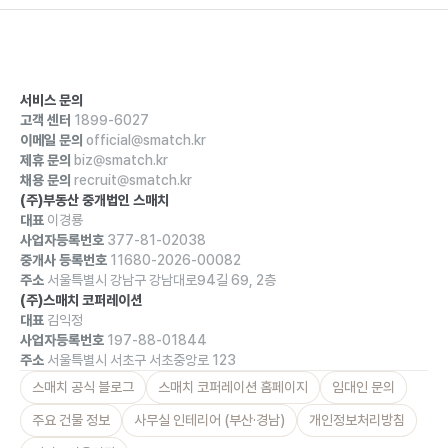
서비스 문의
고객 센터
1899-6027
이메일 문의
official@smatch.kr
제휴 문의
biz@smatch.kr
채용 문의
recruit@smatch.kr
(주)부동산 중개법인 스매치
대표
이경룡
사업자등록번호
377-81-02038
중개사 등록번호
11680-2026-00082
주소
서울특별시 강남구 강남대로94길 69, 2층
(주)스매치 코퍼레이션
대표
김익정
사업자등록번호
197-88-01844
주소
서울특별시 서초구 서초중앙로 123
스매치 공식 블로그
스매치 코퍼레이션 홈페이지
임대인 문의
주요 건물 정보
사무실 인테리어 (부산·경남)
개인정보처리방침