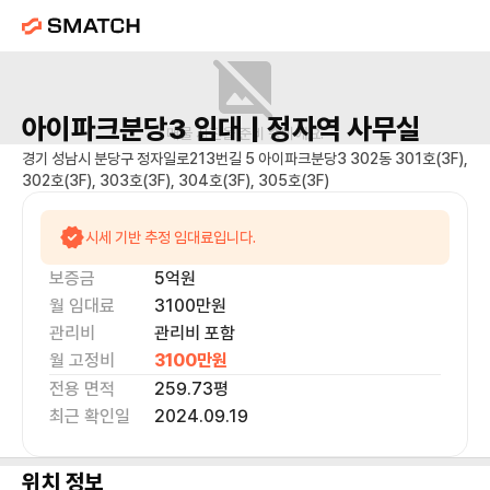
아이파크분당3
임대 |
정자역
사무실
매물 사진을 준비 중이에요.
경기 성남시 분당구 정자일로213번길 5 아이파크분당3 302동 301호(3F),
302호(3F), 303호(3F), 304호(3F), 305호(3F)
시세 기반 추정 임대료입니다.
보증금
5억
원
월 임대료
3100만
원
관리비
관리비 포함
월 고정비
3100만
원
전용 면적
259.73
평
최근 확인일
2024.09.19
위치 정보