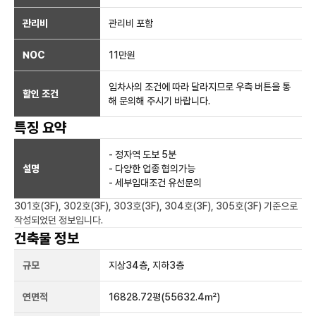
관리비
관리비 포함
NOC
11만
원
임차사의 조건에 따라 달라지므로 우측 버튼을 통
할인 조건
해 문의해 주시기 바랍니다.
특징 요약
- 정자역 도보 5분
설명
- 다양한 업종 협의가능
- 세부임대조건 유선문의
301호(3F), 302호(3F), 303호(3F), 304호(3F), 305호(3F)
기준으로
작성되었던 정보입니다.
건축물 정보
규모
지상
34
층, 지하
3
층
연면적
16828.72평
(55632.4㎡)