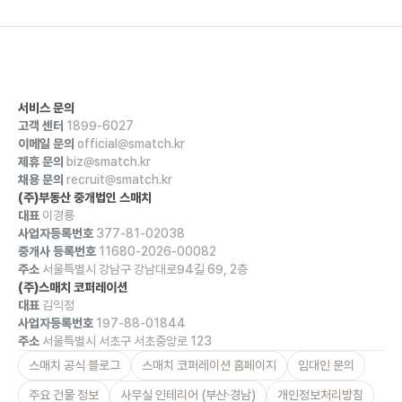
서비스 문의
고객 센터
1899-6027
이메일 문의
official@smatch.kr
제휴 문의
biz@smatch.kr
채용 문의
recruit@smatch.kr
(주)부동산 중개법인 스매치
대표
이경룡
사업자등록번호
377-81-02038
중개사 등록번호
11680-2026-00082
주소
서울특별시 강남구 강남대로94길 69, 2층
(주)스매치 코퍼레이션
대표
김익정
사업자등록번호
197-88-01844
주소
서울특별시 서초구 서초중앙로 123
스매치 공식 블로그
스매치 코퍼레이션 홈페이지
임대인 문의
주요 건물 정보
사무실 인테리어 (부산·경남)
개인정보처리방침