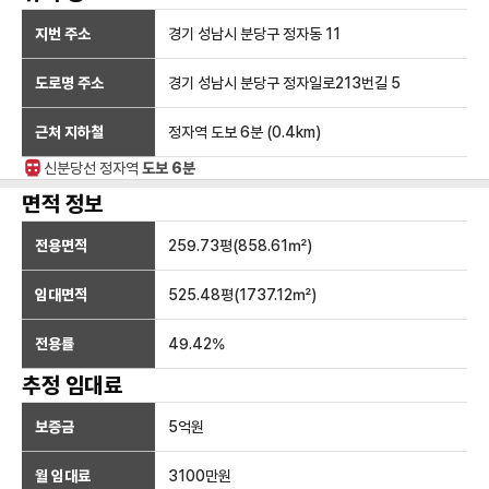
지번 주소
경기 성남시 분당구 정자동 11
도로명 주소
경기 성남시 분당구 정자일로213번길 5
근처 지하철
정자역
도보 6분
(
0.4
km)
신분당선
정자
역
도보 6분
면적 정보
전용면적
259.73
평(
858.61
㎡)
임대면적
525.48
평(
1737.12
㎡)
전용률
49.42
%
추정 임대료
보증금
5억
원
월 임대료
3100만
원