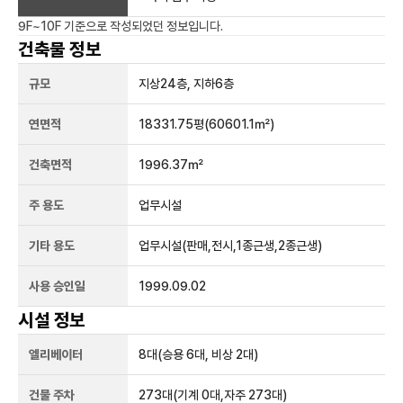
9F~10F
기준으로 작성되었던 정보입니다.
건축물 정보
규모
지상
24
층, 지하
6
층
연면적
18331.75평
(60601.1㎡)
건축면적
1996.37㎡
주 용도
업무시설
기타 용도
업무시설(판매,전시,1종근생,2종근생)
사용 승인일
1999.09.02
시설 정보
엘리베이터
8
대
(승용 6대, 비상 2대)
건물 주차
273
대
(기계 0대,자주 273대)