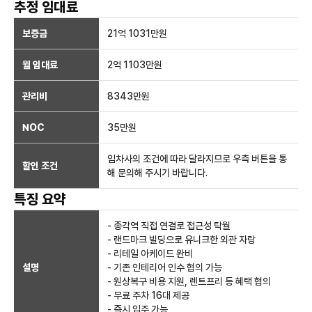
추정 임대료
보증금
21억 1031만
원
월 임대료
2억 1103만
원
관리비
8343만원
NOC
35만
원
임차사의 조건에 따라 달라지므로 우측 버튼을 통
할인 조건
해 문의해 주시기 바랍니다.
특징 요약
- 종각역 직접 연결로 접근성 탁월
- 랜드마크 빌딩으로 유니크한 외관 자랑
- 리테일 아케이드 완비
설명
- 기존 인테리어 인수 협의 가능
- 원상복구 비용 지원, 렌트프리 등 혜택 협의
- 무료 주차 16대 제공
- 즉시 입주 가능