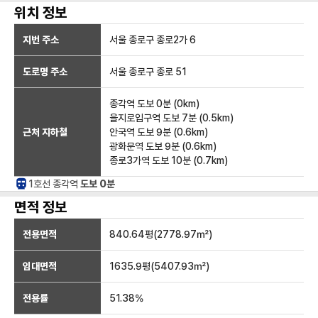
위치 정보
지번 주소
서울 종로구 종로2가 6
도로명 주소
서울 종로구 종로 51
종각역
도보 0분
(
0
km)
을지로입구역
도보 7분
(
0.5
km)
근처 지하철
안국역
도보 9분
(
0.6
km)
광화문역
도보 9분
(
0.6
km)
종로3가역
도보 10분
(
0.7
km)
1호선
종각
역
도보 0분
면적 정보
전용면적
840.64
평(
2778.97
㎡)
임대면적
1635.9
평(
5407.93
㎡)
전용률
51.38
%