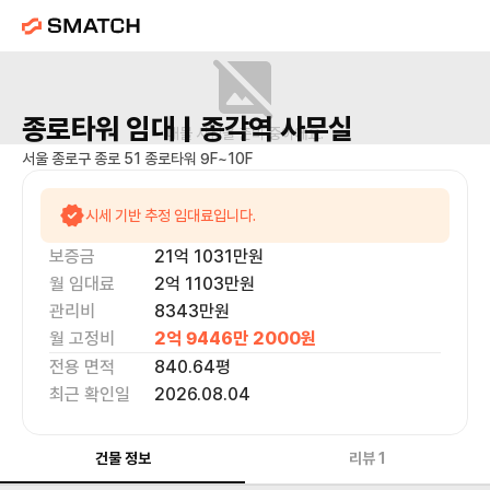
종로타워
임대 |
종각역
사무실
매물 사진을 준비 중이에요.
서울 종로구 종로 51 종로타워 9F~10F
시세 기반 추정 임대료입니다.
보증금
21억 1031만
원
월 임대료
2억 1103만
원
관리비
8343만원
월 고정비
2억 9446만 2000
원
전용 면적
840.64
평
최근 확인일
2026.08.04
건물 정보
리뷰
1