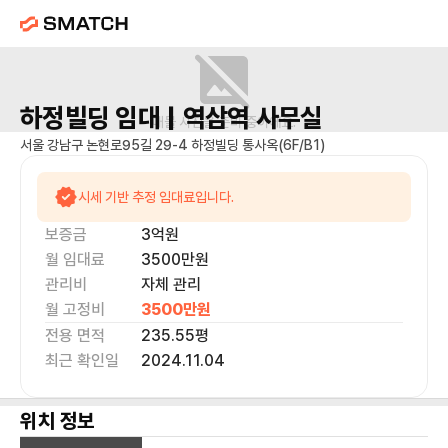
하정빌딩
임대 |
역삼역
사무실
매물 사진을 준비 중이에요.
서울 강남구 논현로95길 29-4 하정빌딩 통사옥(6F/B1)
시세 기반 추정 임대료입니다.
보증금
3억
원
월 임대료
3500만
원
관리비
자체 관리
월 고정비
3500만
원
전용 면적
235.55
평
최근 확인일
2024.11.04
위치 정보