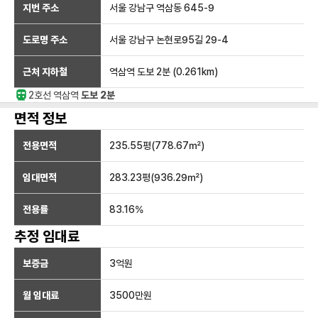
지번 주소
서울 강남구 역삼동 645-9
도로명 주소
서울 강남구 논현로95길 29-4
근처 지하철
역삼역
도보 2분
(
0.261
km)
2호선
역삼
역
도보 2분
면적 정보
전용면적
235.55
평(
778.67
㎡)
임대면적
283.23
평(
936.29
㎡)
전용률
83.16
%
추정 임대료
보증금
3억
원
월 임대료
3500만
원