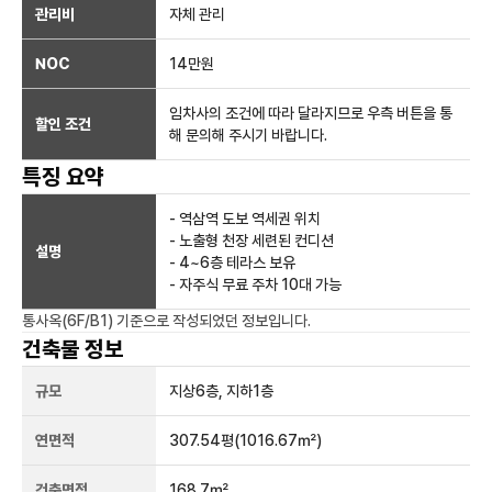
관리비
자체 관리
NOC
14만
원
임차사의 조건에 따라 달라지므로 우측 버튼을 통
할인 조건
해 문의해 주시기 바랍니다.
특징 요약
- 역삼역 도보 역세권 위치
- 노출형 천장 세련된 컨디션
설명
- 4~6층 테라스 보유
- 자주식 무료 주차 10대 가능
통사옥(6F/B1)
기준으로 작성되었던 정보입니다.
건축물 정보
규모
지상
6
층, 지하
1
층
연면적
307.54평
(1016.67㎡)
건축면적
168.7㎡