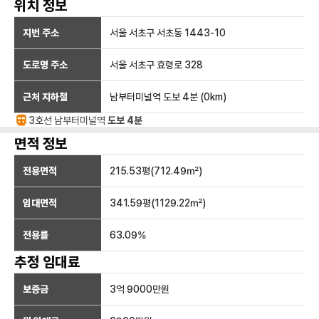
위치 정보
지번 주소
서울 서초구 서초동 1443-10
도로명 주소
서울 서초구 효령로 328
근처 지하철
남부터미널역
도보 4분
(
0
km)
3호선
남부터미널
역
도보 4분
면적 정보
전용면적
215.53
평(
712.49
㎡)
임대면적
341.59
평(
1129.22
㎡)
전용률
63.09
%
추정 임대료
보증금
3억 9000만
원