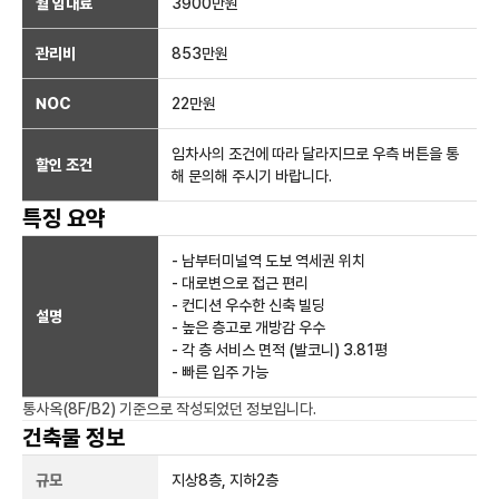
월 임대료
3900만
원
관리비
853만원
NOC
22만
원
임차사의 조건에 따라 달라지므로 우측 버튼을 통
할인 조건
해 문의해 주시기 바랍니다.
특징 요약
- 남부터미널역 도보 역세권 위치
- 대로변으로 접근 편리
- 컨디션 우수한 신축 빌딩
설명
- 높은 층고로 개방감 우수
- 각 층 서비스 면적 (발코니) 3.81평
- 빠른 입주 가능
통사옥(8F/B2)
기준으로 작성되었던 정보입니다.
건축물 정보
규모
지상
8
층, 지하
2
층