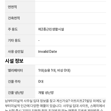
연면적
건축면적
주 용도
제2종근린생활시설
기타 용도
-
사용 승인일
Invalid Date
시설 정보
엘리베이터
1
대
(승용 1대, 비상 0대)
건물 주차
0
대
건물 냉난방
개별 냉난방
남부터미널역
사무실 임대 정보를 찾고 계신가요?
아트리트21빌딩
외에도
남
부터미널역
인근에 다양한 매물이 있습니다. 사무실 임대 사이트, 스매치에서
는 신청 즉시 기업이 입력한 희망 조건에 딱 맞는 매물을 무료로 제안받을 수