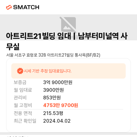
아트리트21빌딩
임대 |
남부터미널역
사
매물 사진을 준비 중이에요.
무실
서울 서초구 효령로 328 아트리트21빌딩 통사옥(8F/B2)
시세 기반 추정 임대료입니다.
보증금
3억 9000만
원
월 임대료
3900만
원
관리비
853만원
월 고정비
4753만 9700
원
전용 면적
215.53
평
최근 확인일
2024.04.02