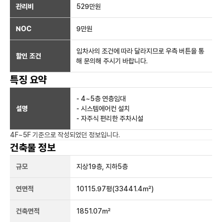
관리비
529만원
NOC
9만
원
임차사의 조건에 따라 달라지므로 우측 버튼을 통
할인 조건
해 문의해 주시기 바랍니다.
특징 요약
- 4~5층 연층임대
설명
- 시스템에어컨 설치
- 자주식 편리한 주차시설
4F~5F
기준으로 작성되었던 정보입니다.
건축물 정보
규모
지상
19
층, 지하
5
층
연면적
10115.97평
(33441.4㎡)
건축면적
1851.07㎡