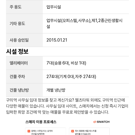
주 용도
업무시설
업무시설(오피스텔,사무소),제1,2종근린생활시
기타 용도
설
사용 승인일
2015.01.21
시설 정보
엘리베이터
7
대
(승용 6대, 비상 1대)
건물 주차
274
대
(기계 0대,자주 274대)
건물 냉난방
개별 냉난방
구의역
사무실 임대 정보를 찾고 계신가요?
웰츠타워
외에도
구의역
인근에
다양한 매물이 있습니다. 사무실 임대 사이트, 스매치에서는 신청 즉시 기업이
입력한 희망 조건에 딱 맞는 매물을 무료로 제안받을 수 있습니다.