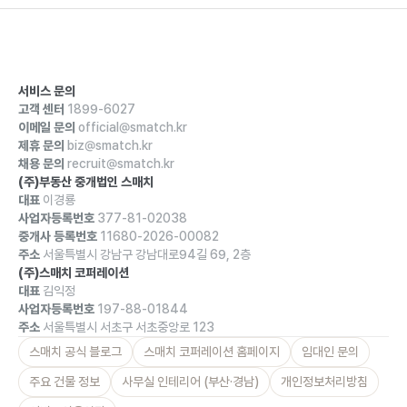
서비스 문의
고객 센터
1899-6027
이메일 문의
official@smatch.kr
제휴 문의
biz@smatch.kr
채용 문의
recruit@smatch.kr
(주)부동산 중개법인 스매치
대표
이경룡
사업자등록번호
377-81-02038
중개사 등록번호
11680-2026-00082
주소
서울특별시 강남구 강남대로94길 69, 2층
(주)스매치 코퍼레이션
대표
김익정
사업자등록번호
197-88-01844
주소
서울특별시 서초구 서초중앙로 123
스매치 공식 블로그
스매치 코퍼레이션 홈페이지
임대인 문의
주요 건물 정보
사무실 인테리어 (부산·경남)
개인정보처리방침