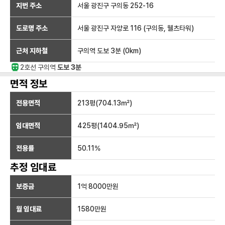
지번 주소
서울 광진구 구의동 252-16
도로명 주소
서울 광진구 자양로 116 (구의동, 웰츠타워)
근처 지하철
구의역
도보 3분
(
0
km)
2호선
구의
역
도보 3분
면적 정보
전용면적
213
평(
704.13
㎡)
임대면적
425
평(
1404.95
㎡)
전용률
50.11
%
추정 임대료
보증금
1억 8000만
원
월 임대료
1580만
원