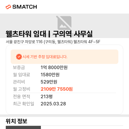
웰츠타워
임대 |
구의역
사무실
매물 사진을 준비 중이에요.
서울 광진구 자양로 116 (구의동, 웰츠타워) 웰츠타워 4F~5F
시세 기반 추정 임대료입니다.
보증금
1억 8000만
원
월 임대료
1580만
원
관리비
529만원
월 고정비
2109만 7550
원
전용 면적
213
평
최근 확인일
2025.03.28
위치 정보