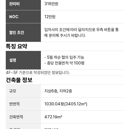
관리비
316만원
NOC
12만
원
임차사의 조건에 따라 달라지므로 우측 버튼을 통
할인 조건
해 문의해 주시기 바랍니다.
특징 요약
- 5월 하순 협의 입주 가능
설명
- 층당 전용면적 약 100평
4F~5F
기준으로 작성되었던 정보입니다.
건축물 정보
규모
지상
6
층, 지하
2
층
연면적
1030.04평
(3405.12㎡)
건축면적
472.19㎡