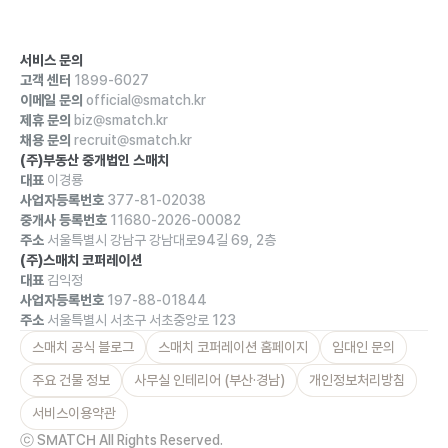
서비스 문의
고객 센터
1899-6027
이메일 문의
official@smatch.kr
제휴 문의
biz@smatch.kr
채용 문의
recruit@smatch.kr
(주)부동산 중개법인 스매치
대표
이경룡
사업자등록번호
377-81-02038
중개사 등록번호
11680-2026-00082
주소
서울특별시 강남구 강남대로94길 69, 2층
(주)스매치 코퍼레이션
대표
김익정
사업자등록번호
197-88-01844
주소
서울특별시 서초구 서초중앙로 123
스매치 공식 블로그
스매치 코퍼레이션 홈페이지
임대인 문의
주요 건물 정보
사무실 인테리어 (부산·경남)
개인정보처리방침
서비스이용약관
ⓒ SMATCH All Rights Reserved.