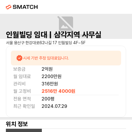
인월빌딩
임대 |
삼각지역
사무실
매물 사진을 준비 중이에요.
서울 용산구 한강대로62나길 17 인월빌딩 4F~5F
시세 기반 추정 임대료입니다.
보증금
2억
원
월 임대료
2200만
원
관리비
316만원
월 고정비
2516만 4000
원
전용 면적
200
평
최근 확인일
2024.07.29
위치 정보