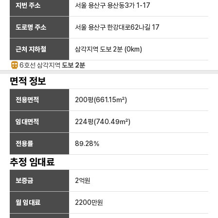
지번 주소
서울 용산구 용산동3가 1-17
도로명 주소
서울 용산구 한강대로62나길 17
근처 지하철
삼각지역
도보 2분
(
0
km)
6호선
삼각지
역
도보 2분
면적 정보
전용면적
200
평(
661.15
㎡)
임대면적
224
평(
740.49
㎡)
전용률
89.28
%
추정 임대료
보증금
2억
원
월 임대료
2200만
원