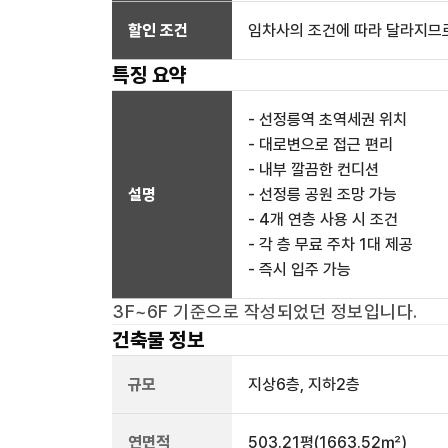
할인 조건
임차사의 조건에 따라 달라지므로
특징 요약
- 선정릉역 초역세권 위치
- 대로변으로 접근 편리
- 내부 깔끔한 컨디션
설명
- 선정릉 공원 조망 가능
- 4개 연층 사용 시 조건
- 각 층 무료 주차 1대 제공
- 즉시 입주 가능
3F~6F
기준으로 작성되었던 정보입니다.
건축물 정보
규모
지상
6
층, 지하
2
층
연면적
503.21평
(1663.52㎡)