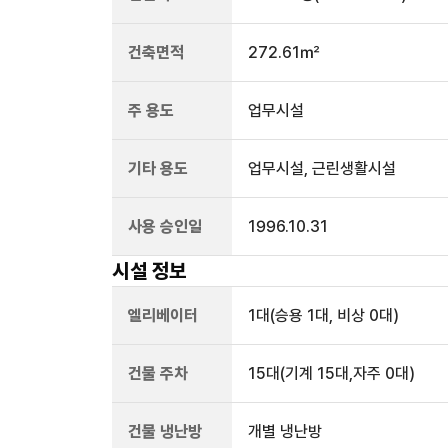
건축면적
272.61㎡
주 용도
업무시설
기타 용도
업무시설, 근린생활시설
사용 승인일
1996.10.31
시설 정보
엘리베이터
1
대
(승용 1대, 비상 0대)
건물 주차
15
대
(기계 15대,자주 0대)
건물 냉난방
개별 냉난방