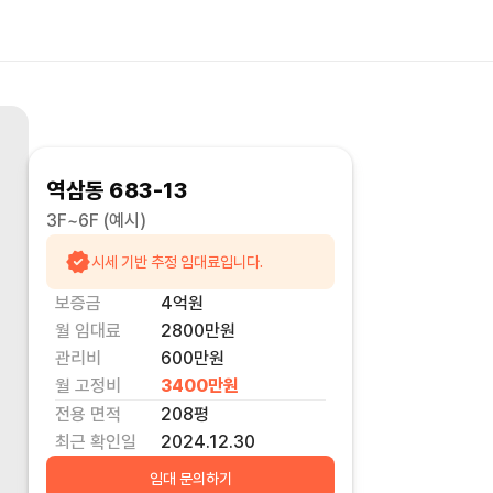
역삼동 683-13
3F~6F
(예시)
시세 기반 추정 임대료입니다.
보증금
4억
원
월 임대료
2800만
원
관리비
600만원
월 고정비
3400만
원
전용 면적
208
평
최근 확인일
2024.12.30
임대 문의하기