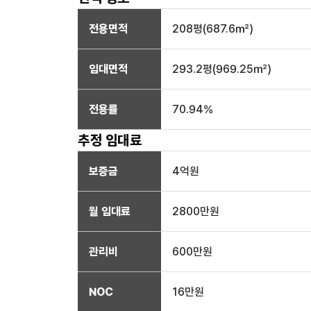
전용면적
208
평(
687.6
㎡)
임대면적
293.2
평(
969.25
㎡)
전용률
70.94
%
추정 임대료
보증금
4억
원
월 임대료
2800만
원
관리비
600만원
NOC
16만
원