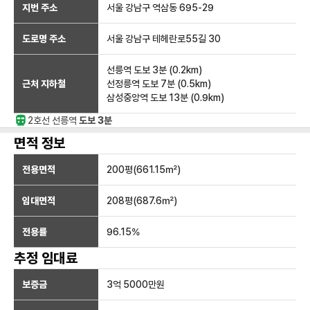
지번 주소
서울 강남구 역삼동 695-29
도로명 주소
서울 강남구 테헤란로55길 30
선릉역
도보 3분
(
0.2
km)
근처 지하철
선정릉역
도보 7분
(
0.5
km)
삼성중앙역
도보 13분
(
0.9
km)
2호선
선릉
역
도보 3분
면적 정보
전용면적
200
평(
661.15
㎡)
임대면적
208
평(
687.6
㎡)
전용률
96.15
%
추정 임대료
보증금
3억 5000만
원