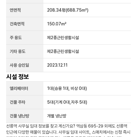
연면적
208.34평
(688.75㎡)
건축면적
150.07㎡
주 용도
제2종근린생활시설
기타 용도
제2종근린생활시설
사용 승인일
2023.12.11
시설 정보
엘리베이터
1
대
(승용 1대, 비상 0대)
건물 주차
5
대
(기계 0대,자주 5대)
건물 냉난방
개별 냉난방
선릉역
사무실 임대 정보를 찾고 계신가요?
역삼동 695-29
외에도
선릉역
인근에 다양한 매물이 있습니다. 사무실 임대 사이트, 스매치에서는 신청 즉시