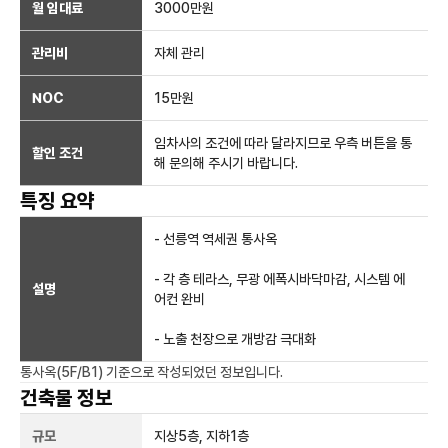
월 임대료
3000만
원
관리비
자체 관리
NOC
15만
원
임차사의 조건에 따라 달라지므로 우측 버튼을 통
할인 조건
해 문의해 주시기 바랍니다.
특징 요약
- 선릉역 역세권 통사옥
- 각 층 테라스, 무광 에폭시바닥마감, 시스템 에
설명
어컨 완비
- 노출 천장으로 개방감 극대화
통사옥(5F/B1)
기준으로 작성되었던 정보입니다.
건축물 정보
규모
지상
5
층, 지하
1
층