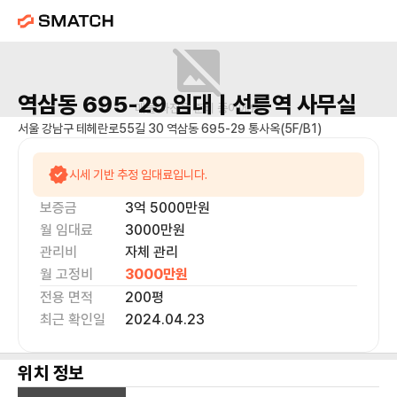
역삼동 695-29
임대 |
선릉역
사무실
매물 사진을 준비 중이에요.
서울 강남구 테헤란로55길 30 역삼동 695-29 통사옥(5F/B1)
시세 기반 추정 임대료입니다.
보증금
3억 5000만
원
월 임대료
3000만
원
관리비
자체 관리
월 고정비
3000만
원
전용 면적
200
평
최근 확인일
2024.04.23
위치 정보