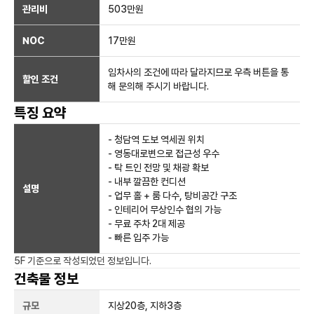
관리비
503만원
NOC
17만
원
임차사의 조건에 따라 달라지므로 우측 버튼을 통
할인 조건
해 문의해 주시기 바랍니다.
특징 요약
- 청담역 도보 역세권 위치
- 영동대로변으로 접근성 우수
- 탁 트인 전망 및 채광 확보
- 내부 깔끔한 컨디션
설명
- 업무 홀 + 룸 다수, 탕비공간 구조
- 인테리어 무상인수 협의 가능
- 무료 주차 2대 제공
- 빠른 입주 가능
5F
기준으로 작성되었던 정보입니다.
건축물 정보
규모
지상
20
층, 지하
3
층