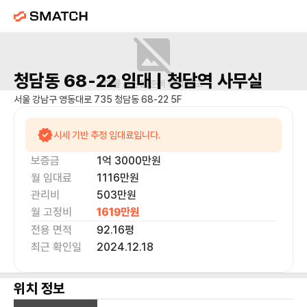
청담동 68-22
임대 |
청담역
사무실
매물 사진을 준비 중이에요.
서울 강남구 영동대로 735 청담동 68-22 5F
시세 기반 추정 임대료입니다.
보증금
1억 3000만
원
월 임대료
1116만
원
관리비
503만원
월 고정비
1619만
원
전용 면적
92.16
평
최근 확인일
2024.12.18
위치 정보