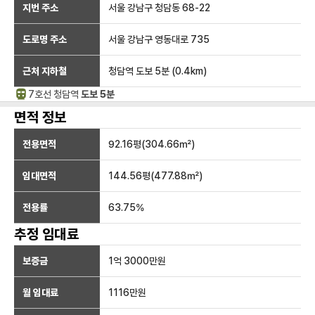
지번 주소
서울 강남구 청담동 68-22
도로명 주소
서울 강남구 영동대로 735
근처 지하철
청담역
도보 5분
(
0.4
km)
7호선
청담
역
도보 5분
면적 정보
전용면적
92.16
평(
304.66
㎡)
임대면적
144.56
평(
477.88
㎡)
전용률
63.75
%
추정 임대료
보증금
1억 3000만
원
월 임대료
1116만
원