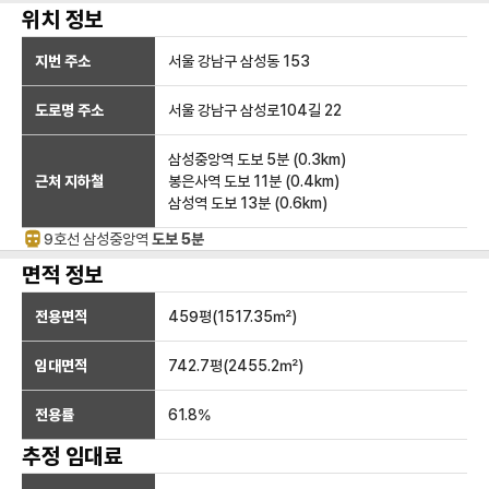
위치 정보
지번 주소
서울 강남구 삼성동 153
도로명 주소
서울 강남구 삼성로104길 22
삼성중앙역
도보 5분
(
0.3
km)
근처 지하철
봉은사역
도보 11분
(
0.4
km)
삼성역
도보 13분
(
0.6
km)
9호선
삼성중앙
역
도보 5분
면적 정보
전용면적
459
평(
1517.35
㎡)
임대면적
742.7
평(
2455.2
㎡)
전용률
61.8
%
추정 임대료