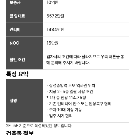
보증금
10억
원
월 임대료
5572만
원
관리비
1484만원
NOC
15만
원
임차사의 조건에 따라 달라지므로 우측 버튼을 통
할인 조건
해 문의해 주시기 바랍니다.
특징 요약
- 삼성중앙역 도보 역세권 위치
- 지상 2~5층 일괄 사용 조건
* 1개 층 전용 114.75평
설명
- 기존 인테리어 인수 또는 원상복구 협의
- 주차 10대 이상 가능
- 입주 시기 협의
2F~5F
기준으로 작성되었던 정보입니다.
건축물 정보