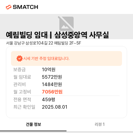
예림빌딩
임대 |
삼성중앙역
사무실
매물 사진을 준비 중이에요.
서울 강남구 삼성로104길 22 예림빌딩 2F~5F
시세 기반 추정 임대료입니다.
보증금
10억
원
월 임대료
5572만
원
관리비
1484만원
월 고정비
7056만
원
전용 면적
459
평
최근 확인일
2025.08.01
건물 정보
리뷰
1