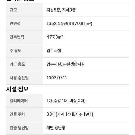
규모
지상
5
층, 지하
3
층
연면적
1352.44평
(4470.91㎡)
건축면적
477.3㎡
주 용도
업무시설
기타 용도
업무시설, 근린생활시설
사용 승인일
1992.07.11
시설 정보
엘리베이터
1
대
(승용 1대, 비상 0대)
건물 주차
33
대
(기계 14대,자주 19대)
건물 냉난방
개별 냉난방