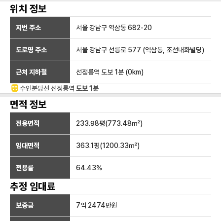
위치 정보
지번 주소
서울 강남구 역삼동 682-20
도로명 주소
서울 강남구 선릉로 577 (역삼동, 조선내화빌딩)
근처 지하철
선정릉역
도보 1분
(
0
km)
수인분당선
선정릉
역
도보 1분
면적 정보
전용면적
233.98
평(
773.48
㎡)
임대면적
363.1
평(
1200.33
㎡)
전용률
64.43
%
추정 임대료
보증금
7억 2474만
원