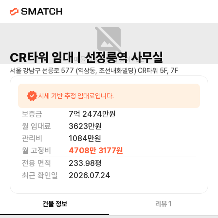
CR타워
임대 |
선정릉역
사무실
매물 사진을 준비 중이에요.
서울 강남구 선릉로 577 (역삼동, 조선내화빌딩) CR타워 5F, 7F
시세 기반 추정 임대료입니다.
보증금
7억 2474만
원
월 임대료
3623만
원
관리비
1084만원
월 고정비
4708만 3177
원
전용 면적
233.98
평
최근 확인일
2026.07.24
건물 정보
리뷰
1