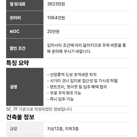
월 임대료
3623만
원
관리비
1084만원
NOC
20만
원
임차사의 조건에 따라 달라지므로 우측 버튼을 통
할인 조건
해 문의해 주시기 바랍니다.
특징 요약
- 선정릉역 도보 초역세권 위치
- 사거리 코너 입지로 접근성 및 가시성 탁월
설명
- 렌트프리, 핏아웃 등 입주 혜택 협의
- 무료 주차 8대 가능
- 즉시 입주 가능
5F, 7F
기준으로 작성되었던 정보입니다.
건축물 정보
규모
지상
12
층, 지하
3
층