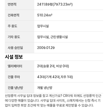
연면적
2411.89평
(7973.23㎡)
건축면적
510.24㎡
주 용도
업무시설
기타 용도
업무시설, 근린생활시설
사용 승인일
2009.01.29
시설 정보
엘리베이터
2
대
(승용 2대, 비상 0대)
건물 주차
43
대
(기계 42대,자주 1대)
건물 냉난방
개별 냉난방
선정릉역
사무실 임대 정보를 찾고 계신가요?
CR타워
외에도
선정릉역
인근
에 다양한 매물이 있습니다. 사무실 임대 사이트, 스매치에서는 신청 즉시 기
업이 입력한 희망 조건에 딱 맞는 매물을 무료로 제안받을 수 있습니다.