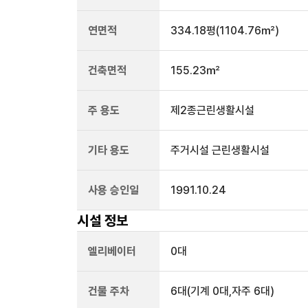
연면적
334.18평
(1104.76㎡)
건축면적
155.23㎡
주 용도
제2종근린생활시설
기타 용도
주거시설 근린생활시설
사용 승인일
1991.10.24
시설 정보
엘리베이터
0
대
건물 주차
6
대
(기계 0대,자주 6대)