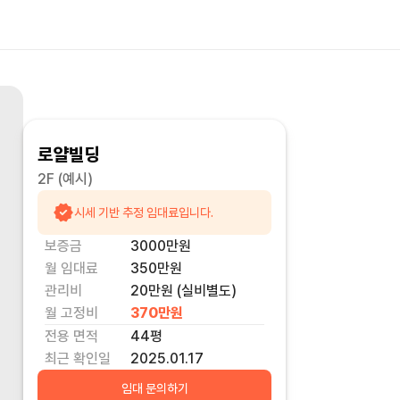
로얄빌딩
2F
(예시)
시세 기반 추정 임대료입니다.
보증금
3000만
원
월 임대료
350만
원
관리비
20만원 (실비별도)
월 고정비
370만
원
전용 면적
44
평
최근 확인일
2025.01.17
임대 문의하기