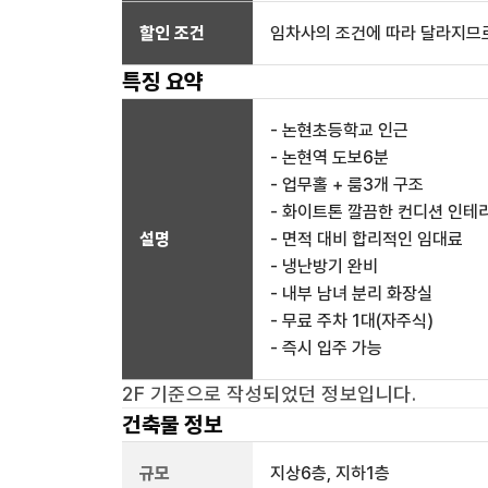
할인 조건
임차사의 조건에 따라 달라지므로
특징 요약
- 논현초등학교 인근
- 논현역 도보6분
- 업무홀 + 룸3개 구조
- 화이트톤 깔끔한 컨디션 인테
설명
- 면적 대비 합리적인 임대료
- 냉난방기 완비
- 내부 남녀 분리 화장실
- 무료 주차 1대(자주식)
- 즉시 입주 가능
2F
기준으로 작성되었던 정보입니다.
건축물 정보
규모
지상
6
층, 지하
1
층