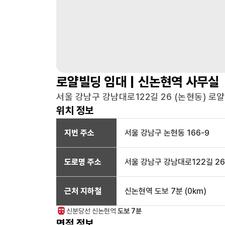
로얄빌딩
임대 |
신논현역
사무실
서울 강남구 강남대로122길 26 (논현동) 로얄
위치 정보
지번 주소
서울 강남구 논현동 166-9
도로명 주소
서울 강남구 강남대로122길 26
근처 지하철
신논현역
도보 7분
(
0
km)
신분당선
신논현
역
도보 7분
면적 정보