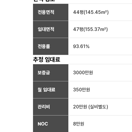
전용면적
44
평(
145.45
㎡)
임대면적
47
평(
155.37
㎡)
전용률
93.61
%
추정 임대료
보증금
3000만
원
월 임대료
350만
원
관리비
20만원 (실비별도)
NOC
8만
원