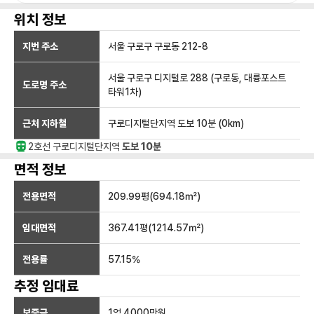
위치 정보
지번 주소
서울 구로구 구로동 212-8
서울 구로구 디지털로 288 (구로동, 대륭포스트
도로명 주소
타워1차)
근처 지하철
구로디지털단지역
도보 10분
(
0
km)
2호선
구로디지털단지
역
도보 10분
면적 정보
전용면적
209.99
평(
694.18
㎡)
임대면적
367.41
평(
1214.57
㎡)
전용률
57.15
%
추정 임대료
보증금
1억 4000만
원