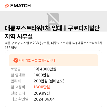
대륭포스트타워1차
임대 |
구로디지털단
매물 사진을 준비 중이에요.
지역
사무실
서울 구로구 디지털로 288 (구로동, 대륭포스트타워1차) 대륭포스트타워1차
15F 일부
시세 기반 추정 임대료입니다.
보증금
1억 4000만
원
월 임대료
1400만
원
관리비
200만원 (실비별도)
월 고정비
1600만
원
전용 면적
209.99
평
최근 확인일
2024.06.04