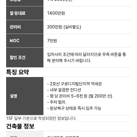
월 임대료
1400만
원
관리비
200만원 (실비별도)
NOC
7만
원
임차사의 조건에 따라 달라지므로 우측 버튼을 통
할인 조건
해 문의해 주시기 바랍니다.
특징 요약
- 2호선 구로디지털단지역 역세권
- 내부 깔끔한 컨디션
설명
- 평 당 관리비 5~6천 원 (월 200만 선)
- 주차 협의
- 원상복구 상태로 즉시 입주 가능
15F 일부
기준으로 작성되었던 정보입니다.
건축물 정보