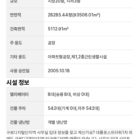
규모
지상
20
층, 지하
3
층
연면적
28285.44평
(93506.01㎡)
건축면적
5112.91㎡
주 용도
공장
기타 용도
아파트형공장,제1,2종근린생활시설
사용 승인일
2005.10.18
시설 정보
엘리베이터
8
대
(승용 8대, 비상 0대)
건물 주차
542
대
(기계 0대,자주 542대)
건물 냉난방
개별 냉난방
구로디지털단지역
사무실 임대 정보를 찾고 계신가요?
대륭포스트타워1차
외
에도
구로디지털단지역
인근에 다양한 매물이 있습니다. 사무실 임대 사이트,