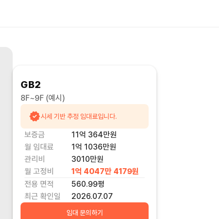
GB2
8F~9F
(예시)
시세 기반 추정 임대료입니다.
보증금
11억 364만
원
월 임대료
1억 1036만
원
관리비
3010만원
월 고정비
1억 4047만 4179
원
전용 면적
560.99
평
최근 확인일
2026.07.07
임대 문의하기