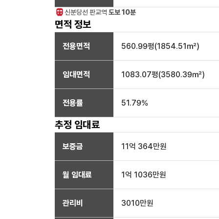
신분당선
판교
역
도보 10분
면적 정보
전용면적
560.99
평(
1854.51
㎡)
임대면적
1083.07
평(
3580.39
㎡)
전용률
51.79
%
추정 임대료
보증금
11억 364만
원
월 임대료
1억 1036만
원
관리비
3010만원