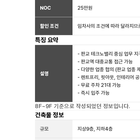
NOC
25만
원
할인 조건
임차사의 조건에 따라 달라지므로
특징 요약
- 판교 테크노밸리 중심 업무 지
- 판교역 대중교통 접근 가능
- 다양한 업종 협의 (판교 업종 
설명
- 렌트프리, 핏아웃, 인테리어 
- 무료 주차 21대 가능
- 즉시 입주 가능
8F~9F
기준으로 작성되었던 정보입니다.
건축물 정보
규모
지상
9
층, 지하
4
층