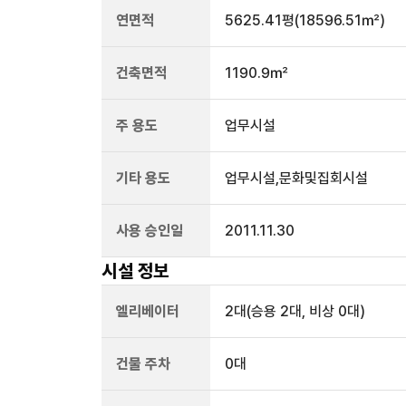
연면적
5625.41평
(18596.51㎡)
건축면적
1190.9㎡
주 용도
업무시설
기타 용도
업무시설,문화및집회시설
사용 승인일
2011.11.30
시설 정보
엘리베이터
2
대
(승용 2대, 비상 0대)
건물 주차
0
대