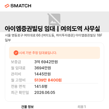
아이엠증권빌딩
임대 |
여의도역
사무실
매물 사진을 준비 중이에요.
서울 영등포구 여의대로 66 (여의도동, 하이투자증권) 아이엠증권빌딩 18F
일부
시세 기반 추정 임대료입니다.
보증금
3억 6942만
원
월 임대료
3694만
원
관리비
1445만원
월 고정비
5139만 8400
원
전용 면적
141.6
평
최근 확인일
2026.06.05
건물 정보
리뷰
1