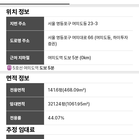
위치 정보
지번 주소
서울 영등포구 여의도동 23-3
서울 영등포구 여의대로 66 (여의도동, 하이투자
도로명 주소
증권)
근처 지하철
여의도역
도보 5분
(
0
km)
5호선
여의도
역
도보 5분
면적 정보
전용면적
141.6
평(
468.09
㎡)
임대면적
321.24
평(
1061.95
㎡)
전용률
44.07
%
추정 임대료