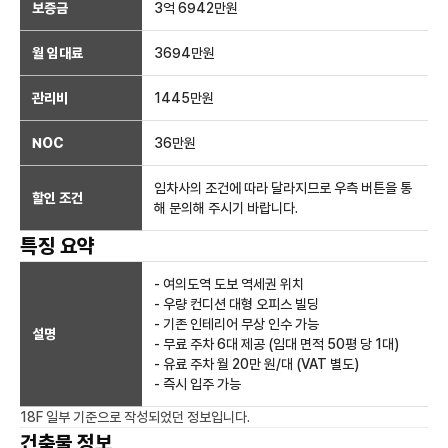
보증금
3억 6942만
원
월 임대료
3694만
원
관리비
1445만원
NOC
36만
원
임차사의 조건에 따라 달라지므로 우측 버튼을 통
할인 조건
해 문의해 주시기 바랍니다.
특징 요약
- 여의도역 도보 역세권 위치
- 우량 컨디션 대형 오피스 빌딩
- 기존 인테리어 무상 인수 가능
설명
- 무료 주차 6대 제공 (임대 면적 50평 당 1대)
- 유료 주차 월 20만 원/대 (VAT 별도)
- 즉시 입주 가능
18F 일부
기준으로 작성되었던 정보입니다.
건축물 정보