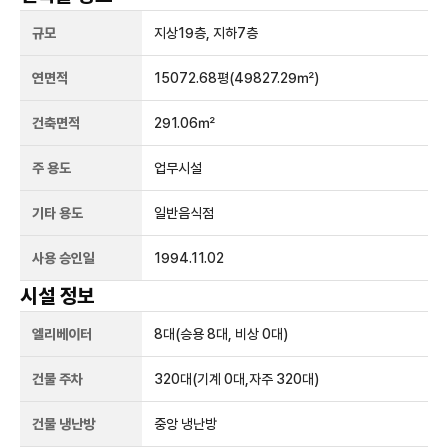
규모
지상
19
층, 지하
7
층
연면적
15072.68평
(49827.29㎡)
건축면적
291.06㎡
주 용도
업무시설
기타 용도
일반음식점
사용 승인일
1994.11.02
시설 정보
엘리베이터
8
대
(승용 8대, 비상 0대)
건물 주차
320
대
(기계 0대,자주 320대)
건물 냉난방
중앙 냉난방