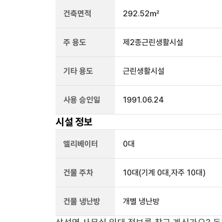
건축면적
292.52㎡
주 용도
제2종근린생활시설
기타 용도
근린생활시설
사용 승인일
1991.06.24
시설 정보
엘리베이터
0
대
건물 주차
10
대
(기계 0대,자주 10대)
건물 냉난방
개별 냉난방