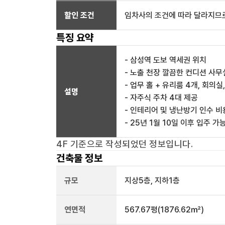
할인 조건
임차사의 조건에 따라 달라지므로
특징 요약
- 삼성역 도보 역세권 위치
- 노출 천장 깔끔한 컨디션 사무
- 업무 홀 + 유리룸 4개, 회의실
설명
- 자주식 주차 4대 제공
- 인테리어 및 냉난방기 인수 비
- 25년 1월 10일 이후 입주 가
4F
기준으로 작성되었던 정보입니다.
건축물 정보
규모
지상
5
층, 지하
1
층
연면적
567.67평
(1876.62㎡)