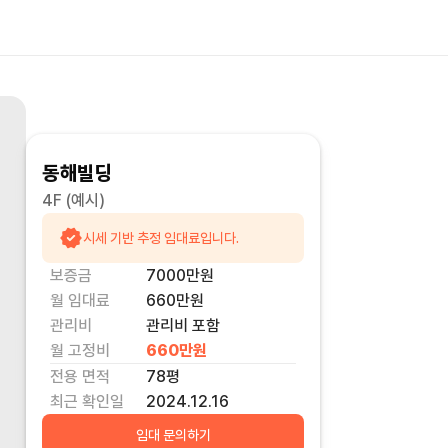
동해빌딩
4F
(예시)
시세 기반 추정 임대료입니다.
보증금
7000만
원
월 임대료
660만
원
관리비
관리비 포함
월 고정비
660만
원
전용 면적
78
평
최근 확인일
2024.12.16
임대 문의하기