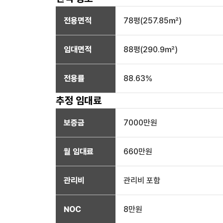
전용면적
78
평(
257.85
㎡)
임대면적
88
평(
290.9
㎡)
전용률
88.63
%
추정 임대료
보증금
7000만
원
월 임대료
660만
원
관리비
관리비 포함
NOC
8만
원