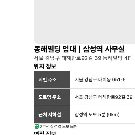
동해빌딩
임대 |
삼성역
사무실
서울 강남구 테헤란로92길 39 동해빌딩 4F
위치 정보
지번 주소
서울 강남구 대치동 951-6
도로명 주소
서울 강남구 테헤란로92길 39
근처 지하철
삼성역
도보 5분
(
0
km)
2호선
삼성
역
도보 5분
면적 정보