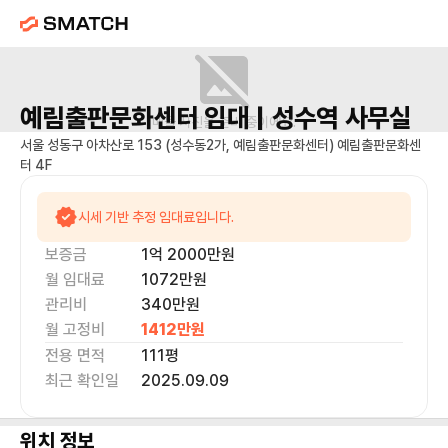
예림출판문화센터
임대 |
성수역
사무실
매물 사진을 준비 중이에요.
서울 성동구 아차산로 153 (성수동2가, 예림출판문화센터) 예림출판문화센
터 4F
시세 기반 추정 임대료입니다.
보증금
1억 2000만
원
월 임대료
1072만
원
관리비
340만원
월 고정비
1412만
원
전용 면적
111
평
최근 확인일
2025.09.09
위치 정보