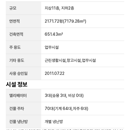
규모
지상
11
층, 지하
2
층
연면적
2171.72평
(7179.28㎡)
건축면적
651.43㎡
주 용도
업무시설
기타 용도
근린생활시설,창고시설,업무시설
사용 승인일
2011.07.22
시설 정보
엘리베이터
3
대
(승용 3대, 비상 0대)
건물 주차
70
대
(기계 64대,자주 6대)
건물 냉난방
개별 냉난방