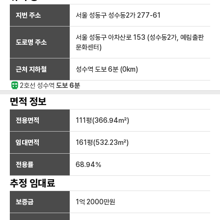
지번 주소
서울 성동구 성수동2가 277-61
서울 성동구 아차산로 153 (성수동2가, 예림출판
도로명 주소
문화센터)
근처 지하철
성수역
도보 6분
(
0
km)
2호선
성수
역
도보 6분
면적 정보
전용면적
111
평(
366.94
㎡)
임대면적
161
평(
532.23
㎡)
전용률
68.94
%
추정 임대료
보증금
1억 2000만
원