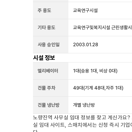
주 용도
교육연구시설
기타 용도
교육연구및복지시설 근린생활
사용 승인일
2003.01.28
시설 정보
엘리베이터
1
대
(승용 1대, 비상 0대)
건물 주차
49
대
(기계 48대,자주 1대)
건물 냉난방
개별 냉난방
노량진역
사무실 임대 정보를 찾고 계신가요?
실 임대 사이트, 스매치에서는 신청 즉시 기업