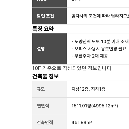
할인 조건
임차사의 조건에 따라 달라지므로
특징 요약
- 노량진역 도보 10분 이내 소재
설명
- 오피스 사용시 용도변경 필요
- 무료주차 2대 제공
10F
기준으로 작성되었던 정보입니다.
건축물 정보
규모
지상
12
층, 지하
1
층
연면적
1511.01평
(4995.12㎡)
건축면적
461.89㎡