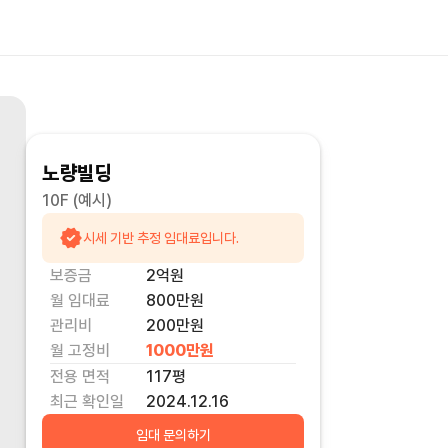
노량빌딩
10F
(예시)
시세 기반 추정 임대료입니다.
보증금
2억
원
월 임대료
800만
원
관리비
200만원
월 고정비
1000만
원
전용 면적
117
평
최근 확인일
2024.12.16
임대 문의하기