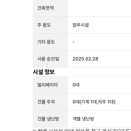
건축면적
주 용도
업무시설
기타 용도
-
사용 승인일
2025.02.28
시설 정보
엘리베이터
0
대
건물 주차
0
대
(기계 1대,자주 1대)
건물 냉난방
개별 냉난방