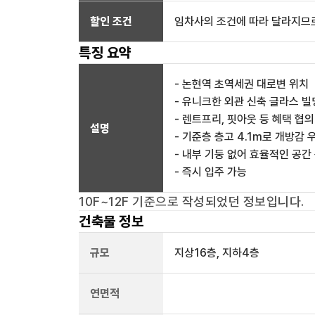
할인 조건
임차사의 조건에 따라 달라지므로
특징 요약
- 논현역 초역세권 대로변 위치
- 유니크한 외관 신축 글라스 빌
- 렌트프리, 핏아웃 등 혜택 협의
설명
- 기준층 층고 4.1m로 개방감 
- 내부 기둥 없어 효율적인 공간
- 즉시 입주 가능
10F~12F
기준으로 작성되었던 정보입니다.
건축물 정보
규모
지상
16
층, 지하
4
층
연면적