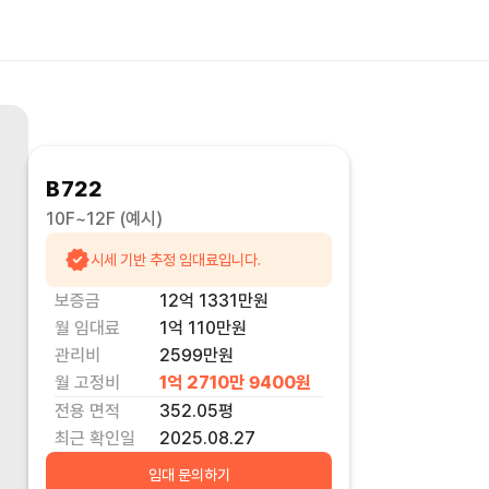
B722
10F~12F
(예시)
시세 기반 추정 임대료입니다.
보증금
12억 1331만
원
월 임대료
1억 110만
원
관리비
2599만원
월 고정비
1억 2710만 9400
원
전용 면적
352.05
평
최근 확인일
2025.08.27
임대 문의하기