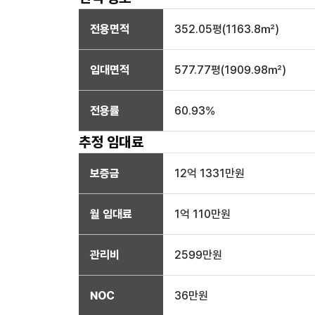
전용면적
352.05
평(
1163.8
㎡)
임대면적
577.77
평(
1909.98
㎡)
전용률
60.93
%
추정 임대료
보증금
12억 1331만
원
월 임대료
1억 110만
원
관리비
2599만원
NOC
36만
원