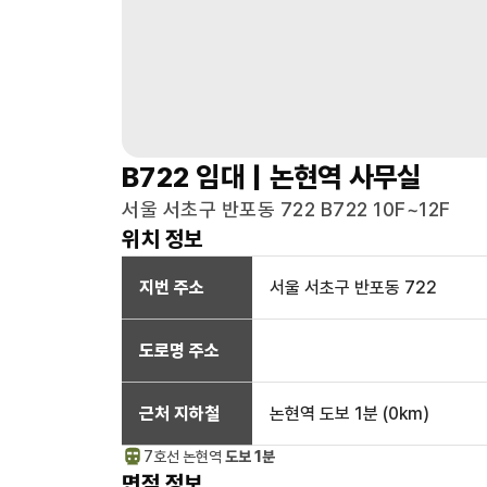
B722
임대 |
논현역
사무실
서울 서초구 반포동 722 B722 10F~12F
위치 정보
지번 주소
서울 서초구 반포동 722
도로명 주소
근처 지하철
논현역
도보 1분
(
0
km)
7호선
논현
역
도보 1분
면적 정보