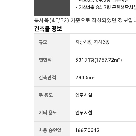
- 지상4층 84.3평 근린생활시
통사옥(4F/B2)
기준으로 작성되었던 정보입니
건축물 정보
규모
지상
4
층, 지하
2
층
연면적
531.71평
(1757.72㎡)
건축면적
283.5㎡
주 용도
업무시설
기타 용도
업무시설
사용 승인일
1997.06.12