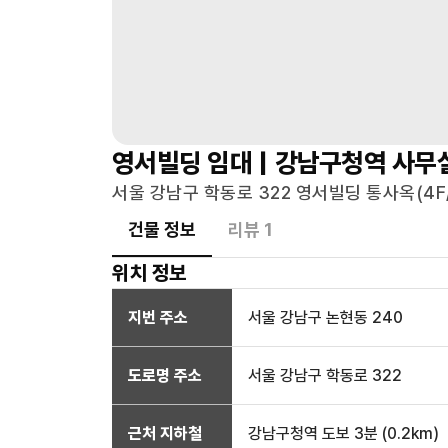
영서빌딩
임대 |
강남구청역
사무
서울 강남구 학동로 322 영서빌딩 통사옥(4F/
건물 정보
리뷰
1
위치 정보
지번 주소
서울 강남구 논현동 240
도로명 주소
서울 강남구 학동로 322
근처 지하철
강남구청역
도보 3분
(
0.2
km)