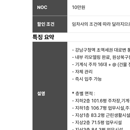
NOC
10만
원
할인 조건
임차사의 조건에 따라 달라지므로
특징 요약
- 강남구청역 초역세권 대로변 
- 내부 리모델링 완료, 원상복구
- 기계식 주차 16대 + @ (건물
- 자체 관리
- 즉시 입주 가능
설명
* 층별 면적 :
- 지하2층 101.6평 주차장,기
- 지하1층 106.7평 업무시설,
- 지상1층 83.2평 근린생활시
- 지상2층 71.5평 업무시설
- 지상3층 84.3평 업무시설