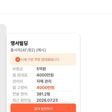
영서빌딩
통사옥(4F/B2)
(예시)
시세 기반 추정 임대료입니다.
보증금
5억
원
월 임대료
4000만
원
관리비
자체 관리
월 고정비
4000만
원
전용 면적
381.2
평
최근 확인일
2026.07.23
임대 문의하기