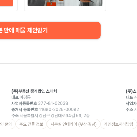
분 만에 매물 제안받기
(주)부동산 중개법인 스매치
(주)
대표
이경룡
대표
김
사업자등록번호
377-81-02038
사업자
중개사 등록번호
11680-2026-00082
주소
서
주소
서울특별시 강남구 강남대로94길 69, 2층
인 문의
주요 건물 정보
사무실 인테리어 (부산·경남)
개인정보처리방침