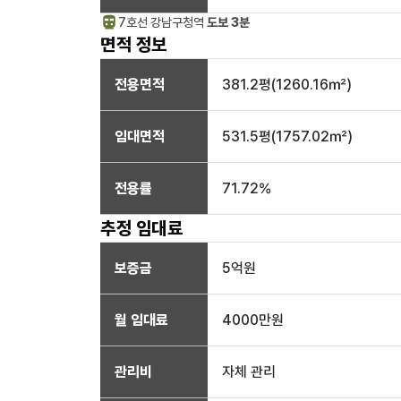
7호선
강남구청
역
도보 3분
면적 정보
전용면적
381.2
평(
1260.16
㎡)
임대면적
531.5
평(
1757.02
㎡)
전용률
71.72
%
추정 임대료
보증금
5억
원
월 임대료
4000만
원
관리비
자체 관리