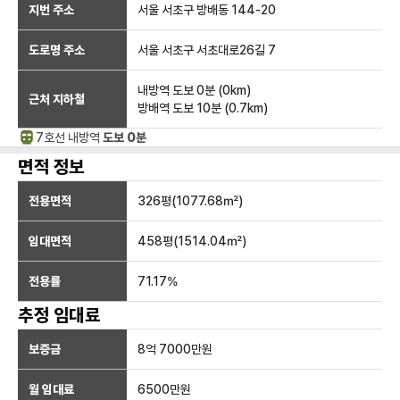
지번 주소
서울 서초구 방배동 144-20
도로명 주소
서울 서초구 서초대로26길 7
내방역
도보 0분
(
0
km)
근처 지하철
방배역
도보 10분
(
0.7
km)
7호선
내방
역
도보 0분
면적 정보
전용면적
326
평(
1077.68
㎡)
임대면적
458
평(
1514.04
㎡)
전용률
71.17
%
추정 임대료
보증금
8억 7000만
원
월 임대료
6500만
원