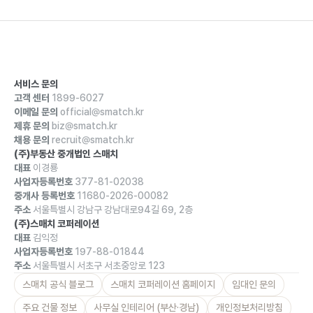
서비스 문의
고객 센터
1899-6027
이메일 문의
official@smatch.kr
제휴 문의
biz@smatch.kr
채용 문의
recruit@smatch.kr
(주)부동산 중개법인 스매치
대표
이경룡
사업자등록번호
377-81-02038
중개사 등록번호
11680-2026-00082
주소
서울특별시 강남구 강남대로94길 69, 2층
(주)스매치 코퍼레이션
대표
김익정
사업자등록번호
197-88-01844
주소
서울특별시 서초구 서초중앙로 123
스매치 공식 블로그
스매치 코퍼레이션 홈페이지
임대인 문의
주요 건물 정보
사무실 인테리어 (부산·경남)
개인정보처리방침