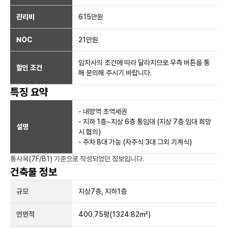
관리비
615만원
NOC
21만
원
임차사의 조건에 따라 달라지므로 우측 버튼을 통
할인 조건
해 문의해 주시기 바랍니다.
특징 요약
- 내방역 초역세권
- 지하 1층~지상 6층 통임대 (지상 7층 임대 희망
설명
시 협의)
- 주차 8대 가능 (자주식 3대 그외 기계식)
통사옥(7F/B1)
기준으로 작성되었던 정보입니다.
건축물 정보
규모
지상
7
층, 지하
1
층
연면적
400.75평
(1324.82㎡)