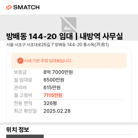
방배동 144-20
임대 |
내방역
사무실
매물 사진을 준비 중이에요.
서울 서초구 서초대로26길 7 방배동 144-20 통사옥(7F/B1)
시세 기반 추정 임대료입니다.
보증금
8억 7000만
원
월 임대료
6500만
원
관리비
615만원
월 고정비
7115만
원
전용 면적
326
평
최근 확인일
2025.02.28
위치 정보