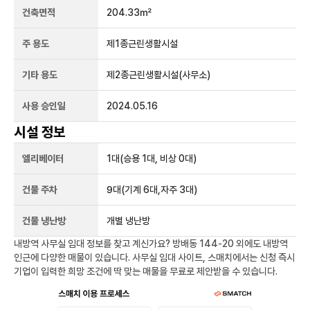
건축면적
204.33㎡
주 용도
제1종근린생활시설
기타 용도
제2종근린생활시설(사무소)
사용 승인일
2024.05.16
시설 정보
엘리베이터
1
대
(승용 1대, 비상 0대)
건물 주차
9
대
(기계 6대,자주 3대)
건물 냉난방
개별 냉난방
내방역
사무실 임대 정보를 찾고 계신가요?
방배동 144-20
외에도
내방역
인근에 다양한 매물이 있습니다. 사무실 임대 사이트, 스매치에서는 신청 즉시
기업이 입력한 희망 조건에 딱 맞는 매물을 무료로 제안받을 수 있습니다.