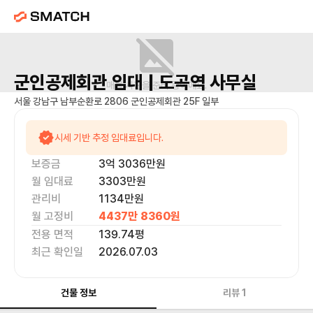
군인공제회관
임대 |
도곡역
사무실
매물 사진을 준비 중이에요.
서울 강남구 남부순환로 2806 군인공제회관 25F 일부
시세 기반 추정 임대료입니다.
보증금
3억 3036만
원
월 임대료
3303만
원
관리비
1134만원
월 고정비
4437만 8360
원
전용 면적
139.74
평
최근 확인일
2026.07.03
건물 정보
리뷰
1