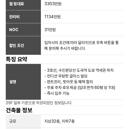
월 임대료
3303만
원
관리비
1134만원
NOC
31만
원
임차사의 조건에 따라 달라지므로 우측 버튼을 통
할인 조건
해 문의해 주시기 바랍니다.
특징 요약
- 3호선, 수인분당선 도곡역 도보 역세권 위치
- 컨디션 우량한 글라스 빌딩
설명
- 렌트프리, 핏아웃 등 혜택 협의
- 무료 주차 4대 제공 (임대 면적 60평 당 1대)
- 즉시 입주 가능
25F 일부
기준으로 작성되었던 정보입니다.
건축물 정보
규모
지상
32
층, 지하
7
층