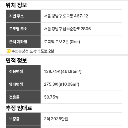
위치 정보
지번 주소
서울 강남구 도곡동 467-12
도로명 주소
서울 강남구 남부순환로 2806
근처 지하철
도곡역
도보 2분
(
0
km)
수인분당선
도곡
역
도보 2분
면적 정보
전용면적
139.74
평(
461.95
㎡)
임대면적
275.3
평(
910.08
㎡)
전용률
50.75
%
추정 임대료
보증금
3억 3036만
원