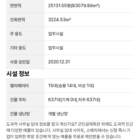
연면적
25131.55평
(83079.89㎡)
건축면적
3224.53㎡
주 용도
업무시설
기타 용도
업무시설
사용 승인일
2020.12.31
시설 정보
엘리베이터
15
대
(승용 14대, 비상 1대)
건물 주차
637
대
(기계 0대,자주 637대)
건물 냉난방
개별 냉난방
도곡역
사무실 임대 정보를 찾고 계신가요?
군인공제회관
외에도
도곡역
인근
에 다양한 매물이 있습니다. 사무실 임대 사이트, 스매치에서는 신청 즉시 기
업이 입력한 희망 조건에 딱 맞는 매물을 무료로 제안받을 수 있습니다.