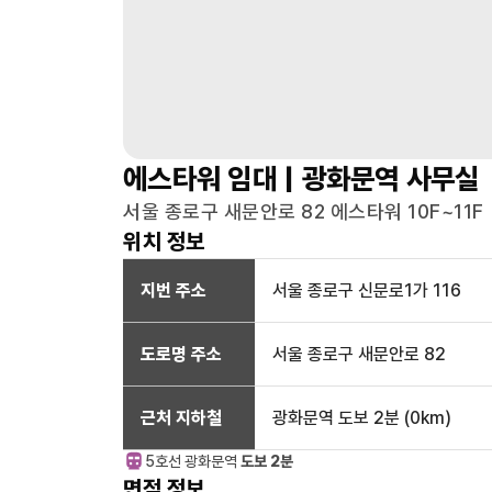
에스타워
임대 |
광화문역
사무실
서울 종로구 새문안로 82 에스타워 10F~11F
위치 정보
지번 주소
서울 종로구 신문로1가 116
도로명 주소
서울 종로구 새문안로 82
근처 지하철
광화문역
도보 2분
(
0
km)
5호선
광화문
역
도보 2분
면적 정보