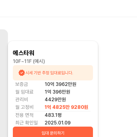
에스타워
10F~11F
(예시)
시세 기반 추정 임대료입니다.
보증금
10억 3962만
원
월 임대료
1억 396만
원
관리비
4429만원
월 고정비
1억 4825만 9280
원
전용 면적
483.1
평
최근 확인일
2025.01.09
임대 문의하기