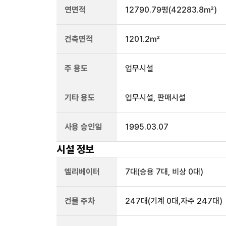
연면적
12790.79평
(42283.8㎡)
건축면적
1201.2㎡
주 용도
업무시설
기타 용도
업무시설, 판매시설
사용 승인일
1995.03.07
시설 정보
엘리베이터
7
대
(승용 7대, 비상 0대)
건물 주차
247
대
(기계 0대,자주 247대)