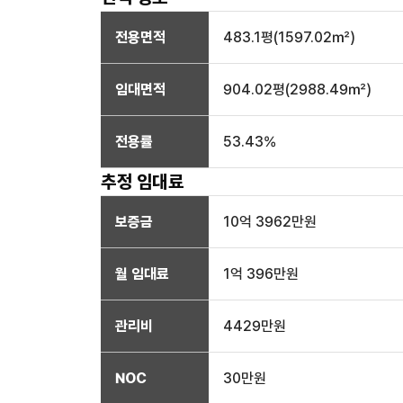
전용면적
483.1
평(
1597.02
㎡)
임대면적
904.02
평(
2988.49
㎡)
전용률
53.43
%
추정 임대료
보증금
10억 3962만
원
월 임대료
1억 396만
원
관리비
4429만원
NOC
30만
원