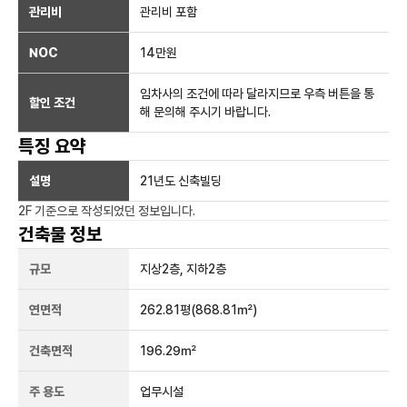
관리비
관리비 포함
NOC
14만
원
임차사의 조건에 따라 달라지므로 우측 버튼을 통
할인 조건
해 문의해 주시기 바랍니다.
특징 요약
설명
21년도 신축빌딩
2F
기준으로 작성되었던 정보입니다.
건축물 정보
규모
지상
2
층, 지하
2
층
연면적
262.81평
(868.81㎡)
건축면적
196.29㎡
주 용도
업무시설