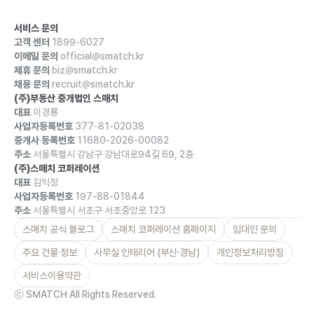
서비스 문의
고객 센터
1899-6027
이메일 문의
official@smatch.kr
제휴 문의
biz@smatch.kr
채용 문의
recruit@smatch.kr
(주)부동산 중개법인 스매치
대표
이경룡
사업자등록번호
377-81-02038
중개사 등록번호
11680-2026-00082
주소
서울특별시 강남구 강남대로94길 69, 2층
(주)스매치 코퍼레이션
대표
김익정
사업자등록번호
197-88-01844
주소
서울특별시 서초구 서초중앙로 123
스매치 공식 블로그
스매치 코퍼레이션 홈페이지
임대인 문의
주요 건물 정보
사무실 인테리어 (부산·경남)
개인정보처리방침
서비스이용약관
ⓒ SMATCH All Rights Reserved.