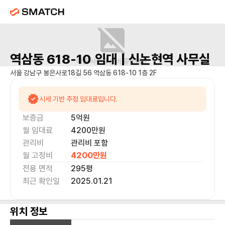
역삼동 618-10
임대 |
신논현역
사무실
매물 사진을 준비 중이에요.
서울 강남구 봉은사로18길 56 역삼동 618-10 1층 2F
시세 기반 추정 임대료입니다.
보증금
5억
원
월 임대료
4200만
원
관리비
관리비 포함
월 고정비
4200만
원
전용 면적
295
평
최근 확인일
2025.01.21
위치 정보