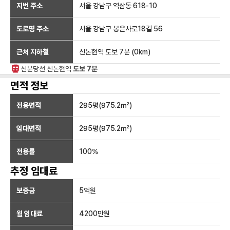
지번 주소
서울 강남구 역삼동 618-10
도로명 주소
서울 강남구 봉은사로18길 56
근처 지하철
신논현역
도보 7분
(
0
km)
신분당선
신논현
역
도보 7분
면적 정보
전용면적
295
평(
975.2
㎡)
임대면적
295
평(
975.2
㎡)
전용률
100
%
추정 임대료
보증금
5억
원
월 임대료
4200만
원