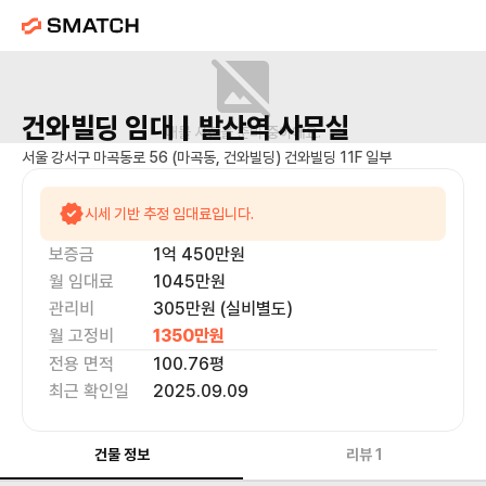
건와빌딩
임대 |
발산역
사무실
매물 사진을 준비 중이에요.
서울 강서구 마곡동로 56 (마곡동, 건와빌딩) 건와빌딩 11F 일부
시세 기반 추정 임대료입니다.
보증금
1억 450만
원
월 임대료
1045만
원
관리비
305만원 (실비별도)
월 고정비
1350만
원
전용 면적
100.76
평
최근 확인일
2025.09.09
건물 정보
리뷰
1