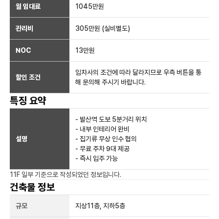
월 임대료
1045만
원
관리비
305만원 (실비별도)
NOC
13만
원
임차사의 조건에 따라 달라지므로 우측 버튼을 통
할인 조건
해 문의해 주시기 바랍니다.
특징 요약
- 발산역 도보 5분거리 위치
- 내부 인테리어 완비
설명
- 집기류 무상 인수 협의
- 무료 주차 9대 제공
- 즉시 입주 가능
11F 일부
기준으로 작성되었던 정보입니다.
건축물 정보
규모
지상
11
층, 지하
5
층