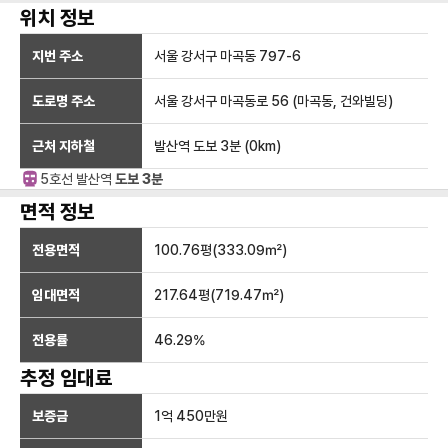
위치 정보
지번 주소
서울 강서구 마곡동 797-6
도로명 주소
서울 강서구 마곡동로 56 (마곡동, 건와빌딩)
근처 지하철
발산역
도보 3분
(
0
km)
5호선
발산
역
도보 3분
면적 정보
전용면적
100.76
평(
333.09
㎡)
임대면적
217.64
평(
719.47
㎡)
전용률
46.29
%
추정 임대료
보증금
1억 450만
원