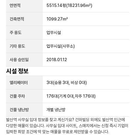
연면적
5515.14평
(18231.96㎡)
건축면적
1099.27㎡
주 용도
업무시설
기타 용도
업무시설(사무소)
사용 승인일
2018.01.12
시설 정보
엘리베이터
3
대
(승용 3대, 비상 0대)
건물 주차
176
대
(기계 0대,자주 176대)
건물 냉난방
개별 냉난방
발산역
사무실 임대 정보를 찾고 계신가요?
건와빌딩
외에도
발산역
인근에
다양한 매물이 있습니다. 사무실 임대 사이트, 스매치에서는 신청 즉시 기업이
입력한 희망 조건에 딱 맞는 매물을 무료로 제안받을 수 있습니다.