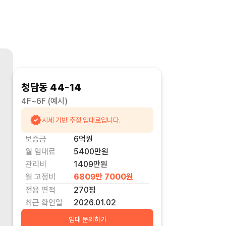
청담동 44-14
4F~6F
(예시)
시세 기반 추정 임대료입니다.
보증금
6억
원
월 임대료
5400만
원
관리비
1409만원
월 고정비
6809만 7000
원
전용 면적
270
평
최근 확인일
2026.01.02
임대 문의하기