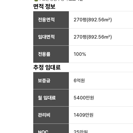
면적 정보
전용면적
270
평(
892.56
㎡)
임대면적
270
평(
892.56
㎡)
전용률
100
%
추정 임대료
보증금
6억
원
월 임대료
5400만
원
관리비
1409만원
NOC
25만
원