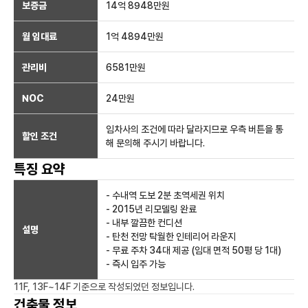
보증금
14억 8948만
원
월 임대료
1억 4894만
원
관리비
6581만원
NOC
24만
원
임차사의 조건에 따라 달라지므로 우측 버튼을 통
할인 조건
해 문의해 주시기 바랍니다.
특징 요약
- 수내역 도보 2분 초역세권 위치
- 2015년 리모델링 완료
- 내부 깔끔한 컨디션
설명
- 탄천 전망 탁월한 인테리어 라운지
- 무료 주차 34대 제공 (임대 면적 50평 당 1대)
- 즉시 입주 가능
11F, 13F~14F
기준으로 작성되었던 정보입니다.
건축물 정보