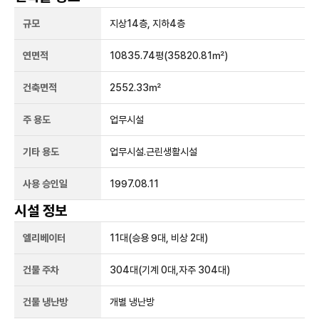
규모
지상
14
층, 지하
4
층
연면적
10835.74평
(35820.81㎡)
건축면적
2552.33㎡
주 용도
업무시설
기타 용도
업무시설.근린생활시설
사용 승인일
1997.08.11
시설 정보
엘리베이터
11
대
(승용 9대, 비상 2대)
건물 주차
304
대
(기계 0대,자주 304대)
건물 냉난방
개별 냉난방