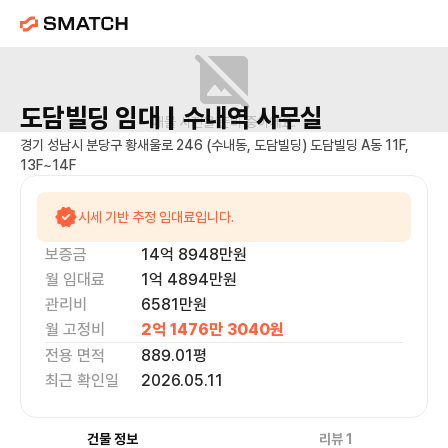
도담빌딩
임대 |
수내역
사무실
매물 사진을 준비 중이에요.
경기 성남시 분당구 황새울로 246 (수내동, 도담빌딩) 도담빌딩 A동 11F,
13F~14F
시세 기반 추정 임대료입니다.
보증금
14억 8948만
원
월 임대료
1억 4894만
원
관리비
6581만원
월 고정비
2억 1476만 3040
원
전용 면적
889.01
평
최근 확인일
2026.05.11
건물 정보
리뷰
1