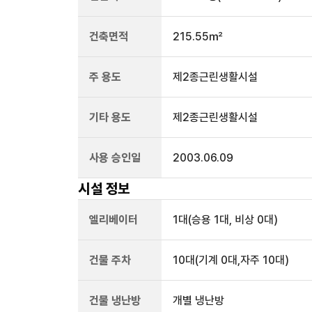
건축면적
215.55㎡
주 용도
제2종근린생활시설
기타 용도
제2종근린생활시설
사용 승인일
2003.06.09
시설 정보
엘리베이터
1
대
(승용 1대, 비상 0대)
건물 주차
10
대
(기계 0대,자주 10대)
건물 냉난방
개별 냉난방