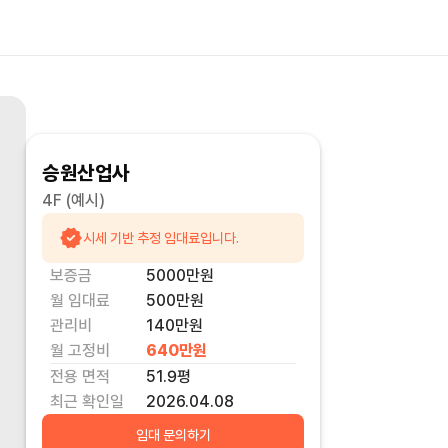
승원산업사
4F
(예시)
시세 기반 추정 임대료입니다.
보증금
5000만
원
월 임대료
500만
원
관리비
140만원
월 고정비
640만
원
전용 면적
51.9
평
최근 확인일
2026.04.08
임대 문의하기