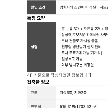
할인 조건
임차사의 조건에 따라 달라지므로
특징 요약
-홀 + 룸 3개 + 오픈룸 2개 +
-삼성역 도보3분 초역세권 사무
-코너 건물로 가시성 좋음
설명
-천장형 냉난방기 설치 완비
-주차 무료2대 가능(기계식)
-원상복구 가능
-외부 남녀구분 화장실
4F
기준으로 작성되었던 정보입니다.
건축물 정보
규모
지상
6
층, 지하
2
층
연면적
515.31평
(1703.52㎡)