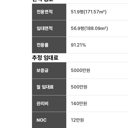
전용면적
51.9
평(
171.57
㎡)
임대면적
56.9
평(
188.09
㎡)
전용률
91.21
%
추정 임대료
보증금
5000만
원
월 임대료
500만
원
관리비
140만원
NOC
12만
원