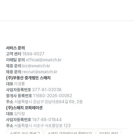
서비스 문의
고객 센터
1899-6027
이메일 문의
official@smatch.kr
제휴 문의
biz@smatch.kr
채용 문의
recruit@smatch.kr
(주)부동산 중개법인 스매치
대표
이경룡
사업자등록번호
377-81-02038
중개사 등록번호
11680-2026-00082
주소
서울특별시 강남구 강남대로94길 69, 2층
(주)스매치 코퍼레이션
대표
김익정
사업자등록번호
197-88-01844
주소
서울특별시 서초구 서초중앙로 123
스매치 공식 블로그
스매치 코퍼레이션 홈페이지
임대인 문의