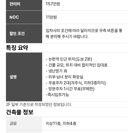
관리비
157만원
NOC
11만
원
임차사의 조건에 따라 달라지므로 우측 버튼을 통
할인 조건
해 문의해 주시기 바랍니다.
특징 요약
- 논현역 인근 위치(도보 2분)
- 건물 규모, 위치 대비 합리적인 임대료
- 냉난방기 有
설명
- 외부 남녀 분리 화장실
- 무료주차 2대(자주식, 지하3층까지)
- 방문주차 1시간 무료(무제한)
-즉시입주가능
2F 일부
기준으로 작성되었던 정보입니다.
건축물 정보
규모
지상
11
층, 지하
4
층