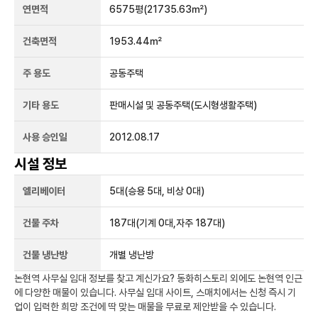
연면적
6575평
(21735.63㎡)
건축면적
1953.44㎡
주 용도
공동주택
기타 용도
판매시설 및 공동주택(도시형생활주택)
사용 승인일
2012.08.17
시설 정보
엘리베이터
5
대
(승용 5대, 비상 0대)
건물 주차
187
대
(기계 0대,자주 187대)
건물 냉난방
개별 냉난방
논현역
사무실 임대 정보를 찾고 계신가요?
동화히스토리
외에도
논현역
인근
에 다양한 매물이 있습니다. 사무실 임대 사이트, 스매치에서는 신청 즉시 기
업이 입력한 희망 조건에 딱 맞는 매물을 무료로 제안받을 수 있습니다.