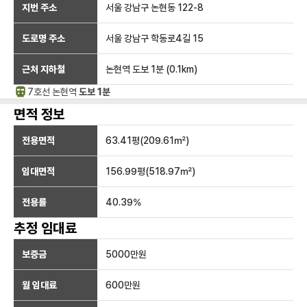
지번 주소
서울 강남구 논현동 122-8
도로명 주소
서울 강남구 학동로4길 15
근처 지하철
논현역
도보 1분
(
0.1
km)
7호선
논현
역
도보 1분
면적 정보
전용면적
63.41
평(
209.61
㎡)
임대면적
156.99
평(
518.97
㎡)
전용률
40.39
%
추정 임대료
보증금
5000만
원
월 임대료
600만
원