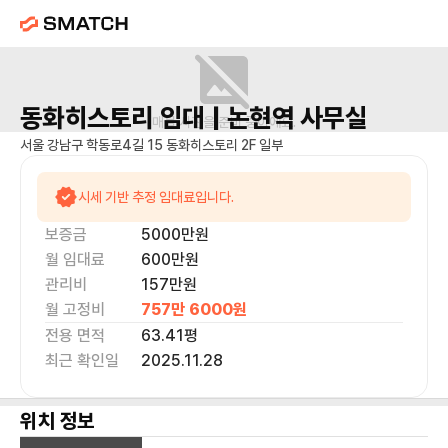
동화히스토리
임대 |
논현역
사무실
매물 사진을 준비 중이에요.
서울 강남구 학동로4길 15 동화히스토리 2F 일부
시세 기반 추정 임대료입니다.
보증금
5000만
원
월 임대료
600만
원
관리비
157만원
월 고정비
757만 6000
원
전용 면적
63.41
평
최근 확인일
2025.11.28
위치 정보