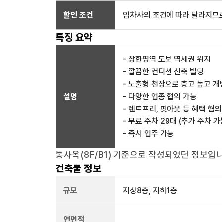
할인 조건
임차사의 조건에 따라 달라지므로
특징 요약
- 장한평역 도보 역세권 위치
- 깔끔한 컨디션 신축 빌딩
- 노출형 천장으로 층고 높고 개
설명
- 다양한 업종 협의 가능
- 렌트프리, 핏아웃 등 혜택 협의
- 무료 주차 29대 (추가 주차 가
- 즉시 입주 가능
통사옥(8F/B1)
기준으로 작성되었던 정보입니
건축물 정보
규모
지상
8
층, 지하
1
층
연면적