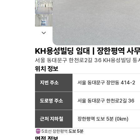
KH용성빌딩
임대 |
장한평역
사무
서울 동대문구 한천로2길 36 KH용성빌딩 통사
위치 정보
지번 주소
서울 동대문구 장안동 414-2
도로명 주소
서울 동대문구 한천로2길 36
근처 지하철
장한평역
도보 5분
(
0
km)
5호선
장한평
역
도보 5분
면적 정보