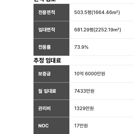
전용면적
503.5
평(
1664.46
㎡)
임대면적
681.29
평(
2252.19
㎡)
전용률
73.9
%
추정 임대료
보증금
10억 6000만
원
월 임대료
7433만
원
관리비
1329만원
NOC
17만
원