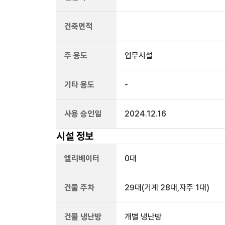
건축면적
주 용도
업무시설
기타 용도
-
사용 승인일
2024.12.16
시설 정보
엘리베이터
0
대
건물 주차
29
대
(기계 28대,자주 1대)
건물 냉난방
개별 냉난방