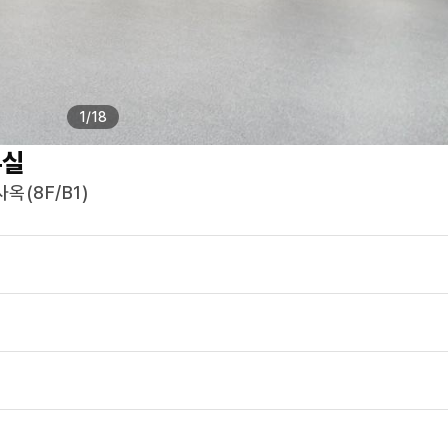
1
/
18
실
옥(8F/B1)