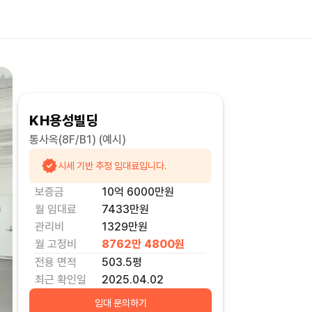
KH용성빌딩
통사옥(8F/B1)
(예시)
시세 기반 추정 임대료입니다.
보증금
10억 6000만
원
월 임대료
7433만
원
관리비
1329만원
월 고정비
8762만 4800
원
전용 면적
503.5
평
최근 확인일
2025.04.02
임대 문의하기