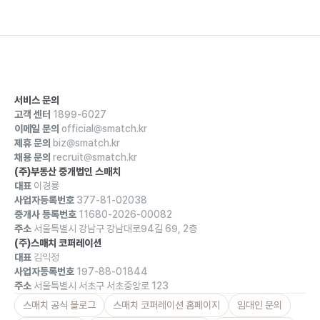
서비스 문의
고객 센터
1899-6027
이메일 문의
official@smatch.kr
제휴 문의
biz@smatch.kr
채용 문의
recruit@smatch.kr
(주)부동산 중개법인 스매치
대표
이경룡
사업자등록번호
377-81-02038
중개사 등록번호
11680-2026-00082
주소
서울특별시 강남구 강남대로94길 69, 2층
(주)스매치 코퍼레이션
대표
김익정
사업자등록번호
197-88-01844
주소
서울특별시 서초구 서초중앙로 123
스매치 공식 블로그
스매치 코퍼레이션 홈페이지
임대인 문의