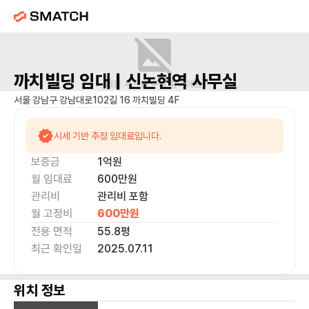
까치빌딩
임대 |
신논현역
사무실
매물 사진을 준비 중이에요.
서울 강남구 강남대로102길 16 까치빌딩 4F
시세 기반 추정 임대료입니다.
보증금
1억
원
월 임대료
600만
원
관리비
관리비 포함
월 고정비
600만
원
전용 면적
55.8
평
최근 확인일
2025.07.11
위치 정보