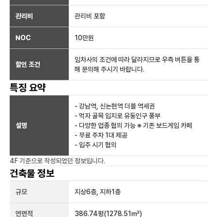
관리비
관리비 포함
NOC
10만
원
임차사의 조건에 따라 달라지므로 우측 버튼을 통
할인 조건
해 문의해 주시기 바랍니다.
특징 요약
- 강남역, 신논현역 더블 역세권
- 먹자 골목 입지로 유동인구 풍부
설명
- 다양한 업종 협의 가능 ※ 기존 보드게임 카페
- 무료 주차 1대 제공
- 입주 시기 협의
4F
기준으로 작성되었던 정보입니다.
건축물 정보
규모
지상
6
층, 지하
1
층
연면적
386.74평
(1278.51㎡)