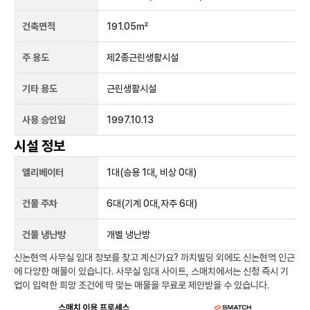
건축면적
191.05㎡
주 용도
제2종근린생활시설
기타 용도
근린생활시설
사용 승인일
1997.10.13
시설 정보
엘리베이터
1
대
(승용 1대, 비상 0대)
건물 주차
6
대
(기계 0대,자주 6대)
건물 냉난방
개별 냉난방
신논현역
사무실 임대 정보를 찾고 계신가요?
까치빌딩
외에도
신논현역
인근
에 다양한 매물이 있습니다. 사무실 임대 사이트, 스매치에서는 신청 즉시 기
업이 입력한 희망 조건에 딱 맞는 매물을 무료로 제안받을 수 있습니다.