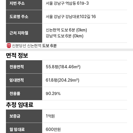
지번 주소
서울 강남구 역삼동 619-3
도로명 주소
서울 강남구 강남대로102길 16
신논현역
도보 6분
(
0
km)
근처 지하철
강남역
도보 6분
(
0
km)
신분당선
신논현
역
도보 6분
면적 정보
전용면적
55.8
평(
184.46
㎡)
임대면적
61.8
평(
204.29
㎡)
전용률
90.29
%
추정 임대료
보증금
1억
원
월 임대료
600만
원