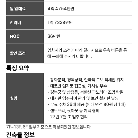
월 임대료
4억 4754만
원
관리비
1억 7338만원
NOC
36만
원
임차사의 조건에 따라 달라지므로 우측 버튼을 통
할인 조건
해 문의해 주시기 바랍니다.
특징 요약
- 광화문역, 경복궁역, 안국역 도보 역세권 위치
- 대로변 입지로 접근성, 가시성 우수
- 경복궁 및 삼청동, 북한산 파노라마 조망 탁월
설명
- 대사관 입주하여 관리 및 보안 철저한 빌딩
- 무료 주차 36대 제공 (임대 면적 90평 당 1대)
- 렌트프리, 핏아웃 등 혜택 협의
- 27년 7월 초 입주 협의
7F~13F, 6F 일부
기준으로 작성되었던 정보입니다.
건축물 정보