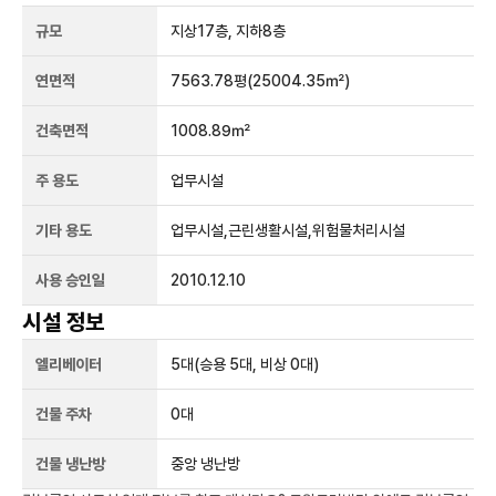
규모
지상
17
층, 지하
8
층
연면적
7563.78평
(25004.35㎡)
건축면적
1008.89㎡
주 용도
업무시설
기타 용도
업무시설,근린생활시설,위험물처리시설
사용 승인일
2010.12.10
시설 정보
엘리베이터
5
대
(승용 5대, 비상 0대)
건물 주차
0
대
건물 냉난방
중앙 냉난방