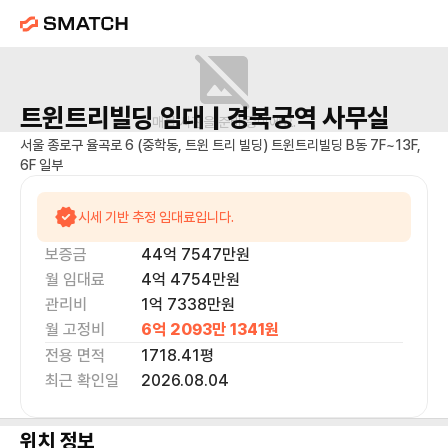
트윈트리빌딩
임대 |
경복궁역
사무실
매물 사진을 준비 중이에요.
서울 종로구 율곡로 6 (중학동, 트윈 트리 빌딩) 트윈트리빌딩 B동 7F~13F,
6F 일부
시세 기반 추정 임대료입니다.
보증금
44억 7547만
원
월 임대료
4억 4754만
원
관리비
1억 7338만원
월 고정비
6억 2093만 1341
원
전용 면적
1718.41
평
최근 확인일
2026.08.04
위치 정보