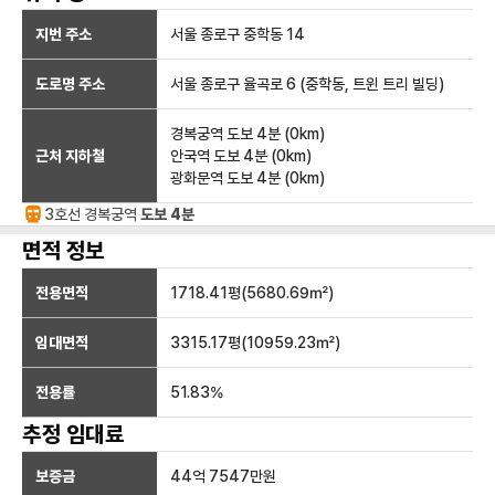
지번 주소
서울 종로구 중학동 14
도로명 주소
서울 종로구 율곡로 6 (중학동, 트윈 트리 빌딩)
경복궁역
도보 4분
(
0
km)
근처 지하철
안국역
도보 4분
(
0
km)
광화문역
도보 4분
(
0
km)
3호선
경복궁
역
도보 4분
면적 정보
전용면적
1718.41
평(
5680.69
㎡)
임대면적
3315.17
평(
10959.23
㎡)
전용률
51.83
%
추정 임대료
보증금
44억 7547만
원