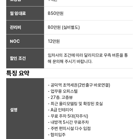
월 임대료
850만
원
관리비
80만원 (실비별도)
NOC
12만
원
임차사의 조건에 따라 달라지므로 우측 버튼을 통
할인 조건
해 문의해 주시기 바랍니다.
특징 요약
- 공덕역 초역세권(2번출구 바로연결)
- 업무용 오피스텔
- 27층. 고층뷰
- 최근 올리모델링 및 확장된 호실
설명
- A급 인테리어
- 무료 주차 5대(자주식)
- 내방객 5시간 무료주차
- 주변 편의시설 다수 입점
- 협의입주