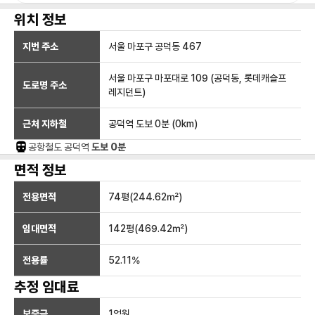
위치 정보
지번 주소
서울 마포구 공덕동 467
서울 마포구 마포대로 109 (공덕동, 롯데캐슬프
도로명 주소
레지던트)
근처 지하철
공덕역
도보 0분
(
0
km)
공항철도
공덕
역
도보 0분
면적 정보
전용면적
74
평(
244.62
㎡)
임대면적
142
평(
469.42
㎡)
전용률
52.11
%
추정 임대료
보증금
1억
원