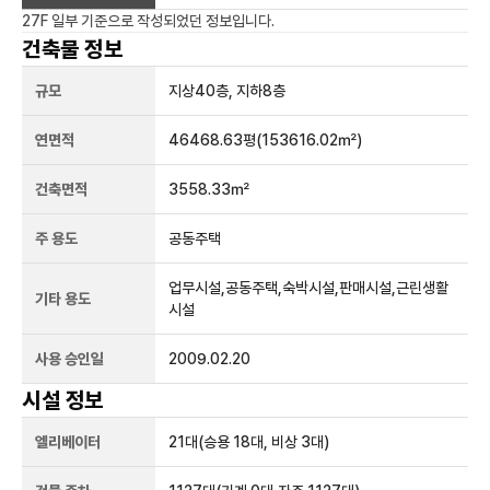
27F 일부
기준으로 작성되었던 정보입니다.
건축물 정보
규모
지상
40
층, 지하
8
층
연면적
46468.63평
(153616.02㎡)
건축면적
3558.33㎡
주 용도
공동주택
업무시설,공동주택,숙박시설,판매시설,근린생활
기타 용도
시설
사용 승인일
2009.02.20
시설 정보
엘리베이터
21
대
(승용 18대, 비상 3대)