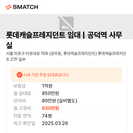
롯데캐슬프레지던트
임대 |
공덕역
사무
매물 사진을 준비 중이에요.
실
서울 마포구 마포대로 109 (공덕동, 롯데캐슬프레지던트) 롯데캐슬프레지던
트 27F 일부
시세 기반 추정 임대료입니다.
보증금
1억
원
월 임대료
850만
원
관리비
80만원 (실비별도)
월 고정비
930만
원
전용 면적
74
평
최근 확인일
2025.03.26