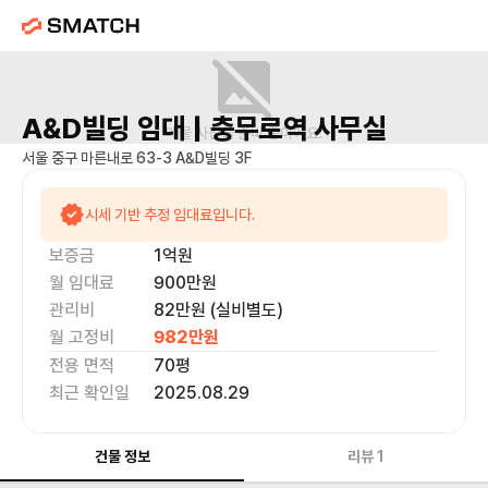
A&D빌딩
임대 |
충무로역
사무실
매물 사진을 준비 중이에요.
서울 중구 마른내로 63-3 A&D빌딩 3F
시세 기반 추정 임대료입니다.
보증금
1억
원
월 임대료
900만
원
관리비
82만원 (실비별도)
월 고정비
982만
원
전용 면적
70
평
최근 확인일
2025.08.29
건물 정보
리뷰
1