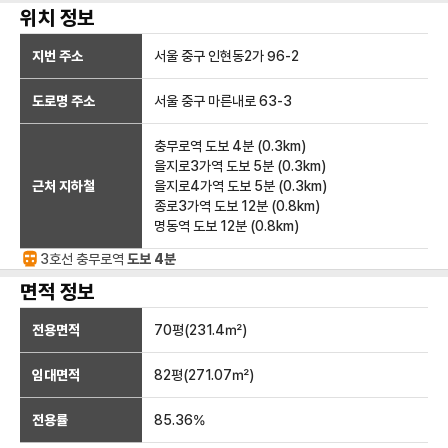
위치 정보
지번 주소
서울 중구 인현동2가 96-2
도로명 주소
서울 중구 마른내로 63-3
충무로역
도보 4분
(
0.3
km)
을지로3가역
도보 5분
(
0.3
km)
근처 지하철
을지로4가역
도보 5분
(
0.3
km)
종로3가역
도보 12분
(
0.8
km)
명동역
도보 12분
(
0.8
km)
3호선
충무로
역
도보 4분
면적 정보
전용면적
70
평(
231.4
㎡)
임대면적
82
평(
271.07
㎡)
전용률
85.36
%