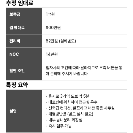
추정 임대료
보증금
1억
원
월 임대료
900만
원
관리비
82만원 (실비별도)
NOC
14만
원
임차사의 조건에 따라 달라지므로 우측 버튼을 통
할인 조건
해 문의해 주시기 바랍니다.
특징 요약
- 을지로 3가역 도보 약 5분
- 대로변에 위치하여 접근성 우수
- 신축급 컨디션, 깔끔하고 채광 좋은 사무실
설명
- 개별냉난방 (별도 설치 필요)
- 내부 남녀분리 화장실
- 즉시 입주 가능