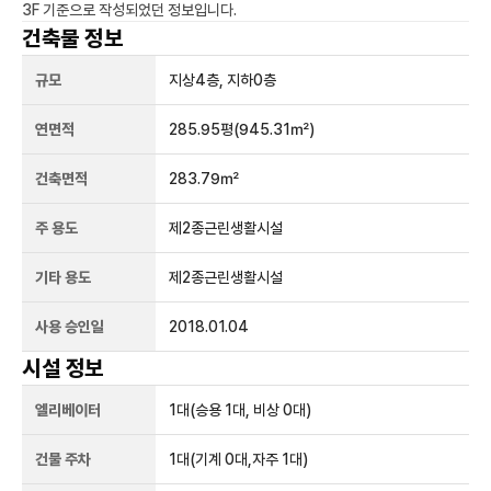
3F
기준으로 작성되었던 정보입니다.
건축물 정보
규모
지상
4
층, 지하
0
층
연면적
285.95평
(945.31㎡)
건축면적
283.79㎡
주 용도
제2종근린생활시설
기타 용도
제2종근린생활시설
사용 승인일
2018.01.04
시설 정보
엘리베이터
1
대
(승용 1대, 비상 0대)
건물 주차
1
대
(기계 0대,자주 1대)