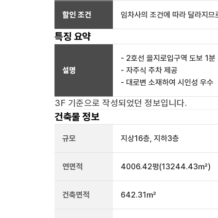
할인 조건
임차사의 조건에 따라 달라지므로
특징 요약
- 2호선 을지로입구역 도보 1분
설명
- 자주식 주차 제공
- 대로변 소재하여 시인성 우수
3F
기준으로 작성되었던 정보입니다.
건축물 정보
규모
지상
16
층, 지하
3
층
연면적
4006.42평
(13244.43㎡)
건축면적
642.31㎡