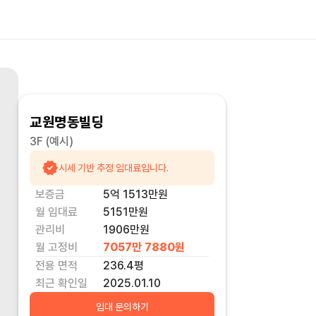
교원명동빌딩
3F
(예시)
시세 기반 추정 임대료입니다.
보증금
5억 1513만
원
월 임대료
5151만
원
관리비
1906만원
월 고정비
7057만 7880
원
전용 면적
236.4
평
최근 확인일
2025.01.10
임대 문의하기