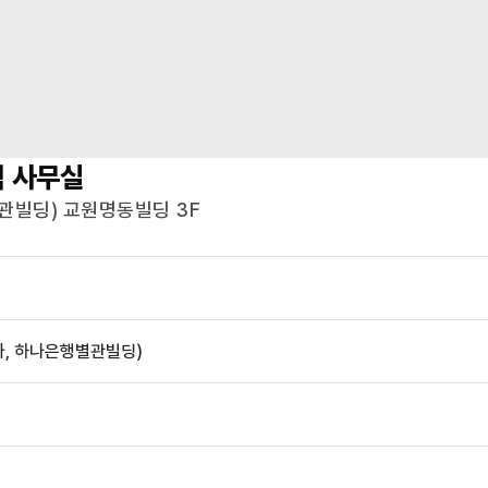
역
사무실
별관빌딩) 교원명동빌딩 3F
가, 하나은행별관빌딩)