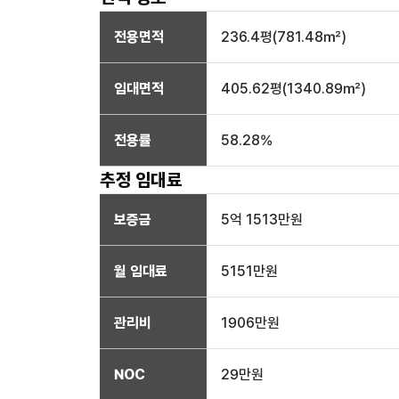
전용면적
236.4
평(
781.48
㎡)
임대면적
405.62
평(
1340.89
㎡)
전용률
58.28
%
추정 임대료
보증금
5억 1513만
원
월 임대료
5151만
원
관리비
1906만원
NOC
29만
원