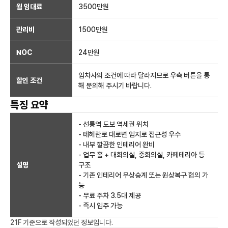
월 임대료
3500만
원
관리비
1500만원
NOC
24만
원
임차사의 조건에 따라 달라지므로 우측 버튼을 통
할인 조건
해 문의해 주시기 바랍니다.
특징 요약
- 선릉역 도보 역세권 위치
- 테헤란로 대로변 입지로 접근성 우수
- 내부 깔끔한 인테리어 완비
- 업무 홀 + 대회의실, 중회의실, 카페테리아 등
설명
구조
- 기존 인테리어 무상승계 또는 원상복구 협의 가
능
- 무료 주차 3.5대 제공
- 즉시 입주 가능
21F
기준으로 작성되었던 정보입니다.