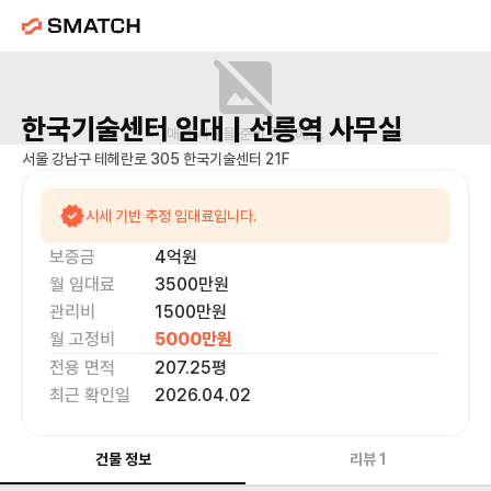
한국기술센터
임대 |
선릉역
사무실
매물 사진을 준비 중이에요.
서울 강남구 테헤란로 305 한국기술센터 21F
시세 기반 추정 임대료입니다.
보증금
4억
원
월 임대료
3500만
원
관리비
1500만원
월 고정비
5000만
원
전용 면적
207.25
평
최근 확인일
2026.04.02
건물 정보
리뷰
1