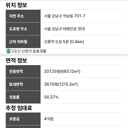
위치 정보
지번 주소
서울 강남구 역삼동 701-7
도로명 주소
서울 강남구 테헤란로 305
근처 지하철
선릉역
도보 5분
(
0.4
km)
2호선
선릉
역
도보 5분
면적 정보
전용면적
207.25
평(
685.12
㎡)
임대면적
367.6
평(
1215.2
㎡)
전용률
56.37
%
추정 임대료
보증금
4억
원