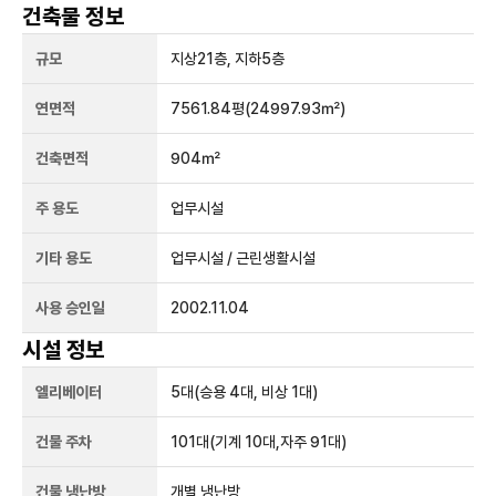
건축물 정보
규모
지상
21
층, 지하
5
층
연면적
7561.84평
(24997.93㎡)
건축면적
904㎡
주 용도
업무시설
기타 용도
업무시설 / 근린생활시설
사용 승인일
2002.11.04
시설 정보
엘리베이터
5
대
(승용 4대, 비상 1대)
건물 주차
101
대
(기계 10대,자주 91대)
건물 냉난방
개별 냉난방