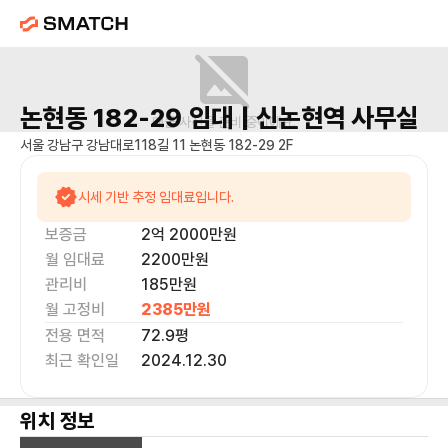
논현동 182-29
임대 |
신논현역
사무실
매물 사진을 준비 중이에요.
서울 강남구 강남대로118길 11 논현동 182-29 2F
시세 기반 추정 임대료입니다.
보증금
2억 2000만
원
월 임대료
2200만
원
관리비
185만원
월 고정비
2385만
원
전용 면적
72.9
평
최근 확인일
2024.12.30
위치 정보