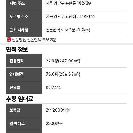
지번 주소
서울 강남구 논현동 182-29
도로명 주소
서울 강남구 강남대로118길 11
근처 지하철
신논현역
도보 3분
(
0.2
km)
신분당선
신논현
역
도보 3분
면적 정보
전용면적
72.9
평(
240.99
㎡)
임대면적
78.6
평(
259.83
㎡)
전용률
92.74
%
추정 임대료
보증금
2억 2000만
원
월 임대료
2200만
원