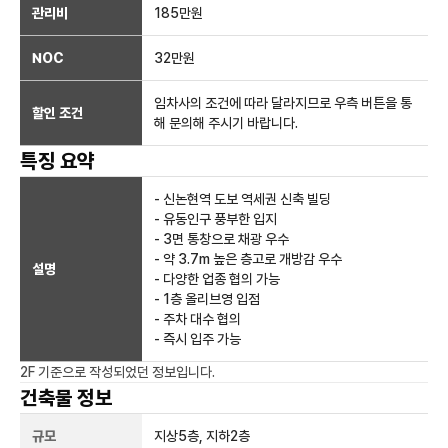
관리비
185만원
NOC
32만
원
임차사의 조건에 따라 달라지므로 우측 버튼을 통
할인 조건
해 문의해 주시기 바랍니다.
특징 요약
- 신논현역 도보 역세권 신축 빌딩
- 유동인구 풍부한 입지
- 3면 통창으로 채광 우수
- 약 3.7m 높은 층고로 개방감 우수
설명
- 다양한 업종 협의 가능
- 1층 올리브영 입점
- 주차 대수 협의
- 즉시 입주 가능
2F
기준으로 작성되었던 정보입니다.
건축물 정보
규모
지상
5
층, 지하
2
층