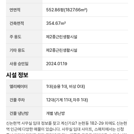
연면적
552.86평
(1827.66㎡)
건축면적
354.67㎡
주 용도
제2종근린생활시설
기타 용도
제2종근린생활시설
사용 승인일
2024.01.19
시설 정보
엘리베이터
1
대
(승용 1대, 비상 0대)
건물 주차
12
대
(기계 11대,자주 1대)
건물 냉난방
개별 냉난방
신논현역
사무실 임대 정보를 찾고 계신가요?
논현동 182-29
외에도
신논현
역
인근에 다양한 매물이 있습니다. 사무실 임대 사이트, 스매치에서는 신청